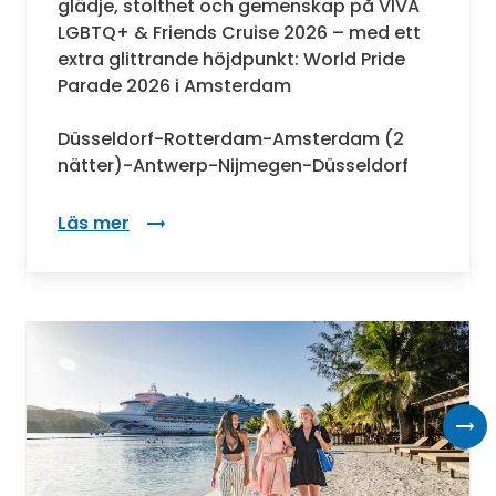
glädje, stolthet och gemenskap på VIVA
LGBTQ+ & Friends Cruise 2026 – med ett
extra glittrande höjdpunkt: World Pride
Parade 2026 i Amsterdam
Düsseldorf-Rotterdam-Amsterdam (2
nätter)-Antwerp-Nijmegen-Düsseldorf
Läs mer
: