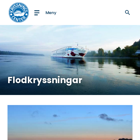
Meny
Till startsidan
Flodkryssningar