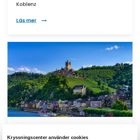
Koblenz
Läs mer
:
Pris från 12 495 kr per person
Kryssningscenter använder cookies