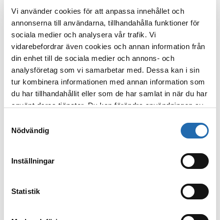
Pittoreska Mosel och Saar
Vi använder cookies för att anpassa innehållet och
annonserna till användarna, tillhandahålla funktioner för
2026: 23/8, 13/9
sociala medier och analysera vår trafik. Vi
vidarebefordrar även cookies och annan information från
Mosel och Saar hör till de mest populära
din enhet till de sociala medier och annons- och
floderna i världen. Båda floderna slingrar
analysföretag som vi samarbetar med. Dessa kan i sin
sig genom den vackraste delen av
tur kombinera informationen med annan information som
delstaterna Rheinland-Pfalz och Saarland,
du har tillhandahållit eller som de har samlat in när du har
där de närliggande bergen och de många
använt deras tjänster. Du kan förändra användningen av
mysiga vingårdarna utgör grunden för en
kakor genom att förändra inställningarna
fantastisk naturupplevelse på det vackra
Samtyckesval
från
Information om kakor (cookies)
-länken i nedre
Nödvändig
skeppet M/S Leonora.
delen av sidan.
Alken-Bernkastel-Saarburg-Merzig-
Inställningar
Mehring-Traben Trarbach-Koblenz
Statistik
Läs mer
: