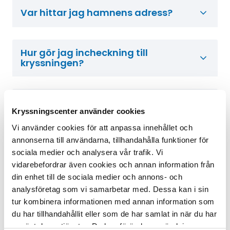
Var hittar jag hamnens adress?
Hur gör jag incheckning till
kryssningen?
Vad behöver jag ta med mig till
hamnen?
Kryssningscenter använder cookies
Vi använder cookies för att anpassa innehållet och
annonserna till användarna, tillhandahålla funktioner för
Hur går ombordstigning till?
sociala medier och analysera vår trafik. Vi
vidarebefordrar även cookies och annan information från
din enhet till de sociala medier och annons- och
analysföretag som vi samarbetar med. Dessa kan i sin
Hur transporteras bagaget ombord?
tur kombinera informationen med annan information som
du har tillhandahållit eller som de har samlat in när du har
använt deras tjänster. Du kan förändra användningen av