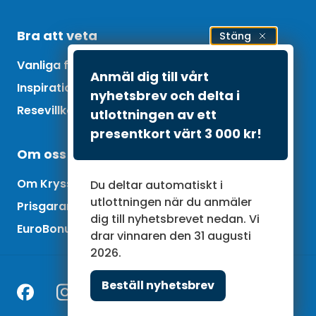
Bra att veta
Stäng
Vanliga frågor
Anmäl dig till vårt
Inspiration och tips
nyhetsbrev och delta i
Resevillkor
utlottningen av ett
presentkort värt 3 000 kr!
Om oss
Om Kryssningscenter
Du deltar automatiskt i
utlottningen när du anmäler
Prisgaranti
dig till nyhetsbrevet nedan. Vi
EuroBonus Bonuspoäng
drar vinnaren den 31 augusti
2026.
Beställ nyhetsbrev