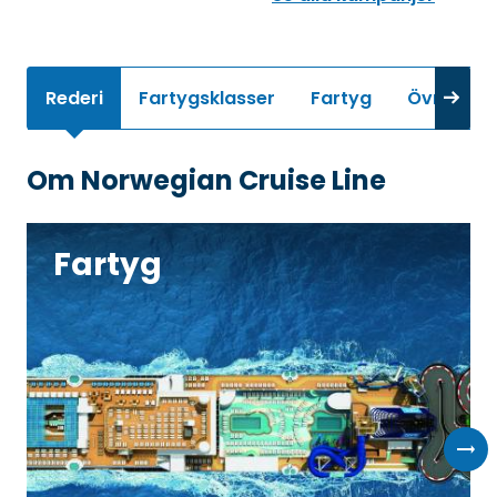
Rederi
Fartygsklasser
Fartyg
Övrig inf
Om Norwegian Cruise Line
Fartyg