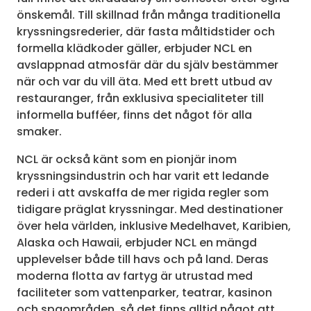
önskemål. Till skillnad från många traditionella
kryssningsrederier, där fasta måltidstider och
formella klädkoder gäller, erbjuder NCL en
avslappnad atmosfär där du själv bestämmer
när och var du vill äta. Med ett brett utbud av
restauranger, från exklusiva specialiteter till
informella bufféer, finns det något för alla
smaker.
NCL är också känt som en pionjär inom
kryssningsindustrin och har varit ett ledande
rederi i att avskaffa de mer rigida regler som
tidigare präglat kryssningar. Med destinationer
över hela världen, inklusive Medelhavet, Karibien,
Alaska och Hawaii, erbjuder NCL en mängd
upplevelser både till havs och på land. Deras
moderna flotta av fartyg är utrustad med
faciliteter som vattenparker, teatrar, kasinon
och spaområden, så det finns alltid något att