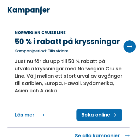
Kampanjer
NORWEGIAN CRUISE LINE
50 % i rabatt på kryssningar
Kampanjperiod: Tills vidare
Just nu får du upp till 50 % rabatt på
utvalda kryssningar med Norwegian Cruise
Line. Välj mellan ett stort urval av avgångar
till Karibien, Europa, Hawaii, Sydamerika,
Asien och Alaska
Läs mer
: 50 % i rabatt på kryssningar
Boka online
Se alla kampanjer