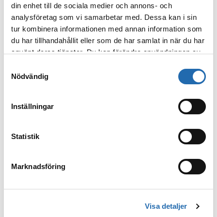
din enhet till de sociala medier och annons- och
analysföretag som vi samarbetar med. Dessa kan i sin
Läs mer
: Första Prima Plus Class-fartyget levererat till
tur kombinera informationen med annan information som
du har tillhandahållit eller som de har samlat in när du har
använt deras tjänster. Du kan förändra användningen av
kakor genom att förändra inställningarna
31.1.2023
Blogg
Samtyckesval
från
Information om kakor (cookies)
-länken i nedre
Nödvändig
delen av sidan.
Inställningar
Statistik
Marknadsföring
100 tips och råd för din
kryssning
Visa detaljer
Behöver du komma ihåg en hårtork, kan du