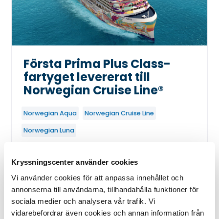
Första Prima Plus Class-
fartyget levererat till
Norwegian Cruise Line®
Norwegian Aqua
Norwegian Cruise Line
Norwegian Luna
Norwegian Cruise Line (NCL) har tagit emot
leverans av sitt nyaste fartyg, Norwegian
Kryssningscenter använder cookies
Aqua™. Fartyget är det första fartyget i
Vi använder cookies för att anpassa innehållet och
den nya Prima Plus-klassen, som erbjuder
annonserna till användarna, tillhandahålla funktioner för
större utomhusutrymmen än något annat
sociala medier och analysera vår trafik. Vi
kryssningsfartyg och mer innovativa
vidarebefordrar även cookies och annan information från
gästupplevelser.