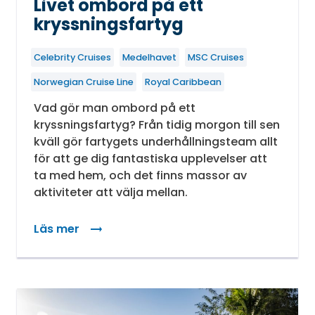
Livet ombord på ett
kryssningsfartyg
Celebrity Cruises
Medelhavet
MSC Cruises
Norwegian Cruise Line
Royal Caribbean
Vad gör man ombord på ett
kryssningsfartyg? Från tidig morgon till sen
kväll gör fartygets underhållningsteam allt
för att ge dig fantastiska upplevelser att
ta med hem, och det finns massor av
aktiviteter att välja mellan.
Läs mer
: Livet ombord på ett kryssningsfartyg