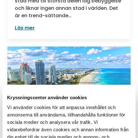
stad med till största delen låg bebyggelse
och liknar ingen annan stad i världen. Det
är en trend-sättande…
Läs mer
: Los Angeles
Kryssningscenter använder cookies
Vi använder cookies för att anpassa innehållet och
annonserna till användarna, tillhandahålla funktioner för
Miami
sociala medier och analysera vår trafik. Vi
Soliga Miami är på många sätt ett
vidarebefordrar även cookies och annan information från
komplett semestermål. De kilometerlånga
din enhet till de sociala medier och annons- och