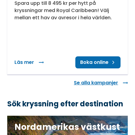
Spara upp till 8 495 kr per hytt på
kryssningar med Royal Caribbean! Välj
mellan ett hav av avresor i hela världen.
Läs mer
: Spara upp till 8 485 kr
Boka online
Se alla kampanjer
Sök kryssning efter destination
Nordamerikas västkust