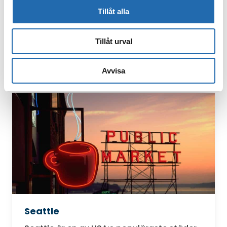
måste besöka minst en gång i sitt liv.
Tillåt alla
Förutom all kultur, shopping och intensiv
stadsmiljö får man den unika upplevelsen
av att gå på de…
Tillåt urval
Läs mer
: New York
Avvisa
Seattle