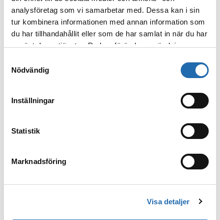
sandstränderna, palmerna, det behagliga
analysföretag som vi samarbetar med. Dessa kan i sin
vädret och det mångkulturella, vibrerande
tur kombinera informationen med annan information som
nöjeslivet…
du har tillhandahållit eller som de har samlat in när du har
använt deras tjänster. Du kan förändra användningen av
Läs mer
: Miami
kakor genom att förändra inställningarna
Samtyckesval
från
Information om kakor (cookies)
-länken i nedre
Nödvändig
delen av sidan.
Inställningar
Statistik
Marknadsföring
New York
Visa detaljer
New York är en fascinerande stad som alla