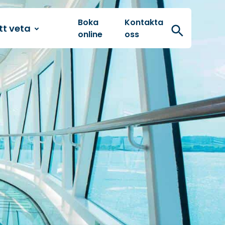
Boka
Kontakta
tt veta
Sök
online
oss