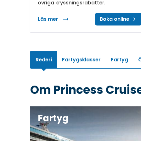
övriga kryssningsrabatter.
Läs mer
: Upp till 600 USD i ombordkredit
Boka online
Rederi
Fartygsklasser
Fartyg
Ö
Om Princess Cruis
Fartyg