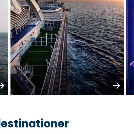
s mer
Läs mer
destinationer