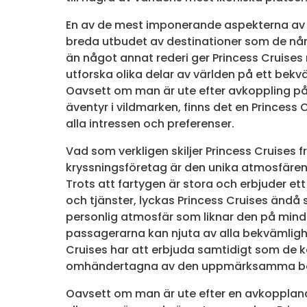
En av de mest imponerande aspekterna av P
breda utbudet av destinationer som de når.
än något annat rederi ger Princess Cruises
utforska olika delar av världen på ett bekvä
Oavsett om man är ute efter avkoppling på 
äventyr i vildmarken, finns det en Princes
alla intressen och preferenser.
Vad som verkligen skiljer Princess Cruises 
kryssningsföretag är den unika atmosfären
Trots att fartygen är stora och erbjuder ett 
och tjänster, lyckas Princess Cruises ändå
personlig atmosfär som liknar den på mindr
passagerarna kan njuta av alla bekvämligh
Cruises har att erbjuda samtidigt som de 
omhändertagna av den uppmärksamma be
Oavsett om man är ute efter en avkopplan