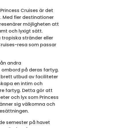
rincess Cruises är det
 Med fler destinationer
 resenärer möjligheten att
mt och lyxigt sätt.
tropiska stränder eller
s Cruises-resa som passar
från andra
 ombord på deras fartyg.
brett utbud av faciliteter
 skapa en intim och
e fartyg. Detta gör att
eter och lyx som Princess
känner sig välkomna och
sättningen.
de semester på havet