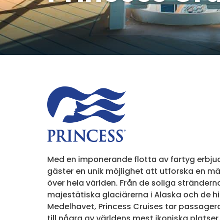
Med en imponerande flotta av fartyg erbjud
gäster en unik möjlighet att utforska en m
över hela världen. Från de soliga stränderna 
majestätiska glaciärerna i Alaska och de h
Medelhavet, Princess Cruises tar passage
till några av världens mest ikoniska platser