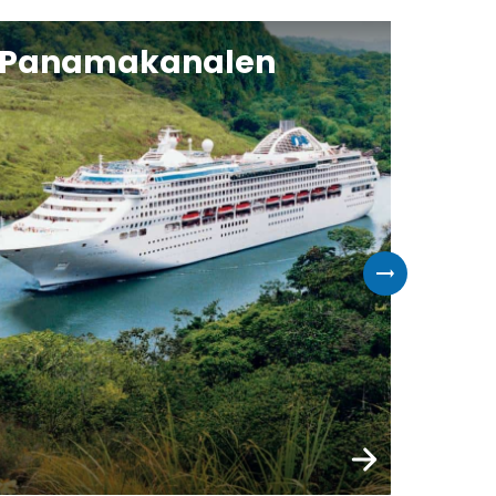
Panamakanalen
Mex
Boka