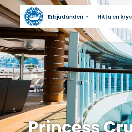
Erbjudanden
Hitta en kry
Till startsidan
Princess Cr