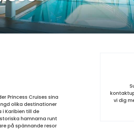
S
kontaktup
er Princess Cruises sina
vi dig m
ängd olika destinationer
i Karibien till de
istoriska hamnarna runt
rare på spännande resor
.