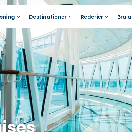
ssning
Destinationer
Rederier
Bra a
uises