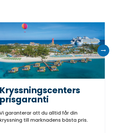
Kryssningscenters
Eur
prisgaranti
Samla E
kryssar
Vi garanterar att du alltid får din
kryssning till marknadens bästa pris.