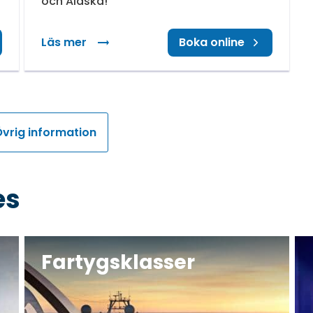
och Alaska!
Läs mer
: Sista minuten
Boka online
vrig information
es
Fartygsklasser