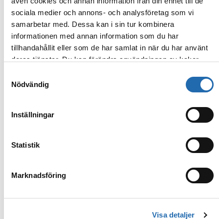
även cookies och annan information från din enhet till de
Kategori: IA-IF
sociala medier och annons- och analysföretag som vi
Hyttens storlek: 13-16 m²
samarbetar med. Dessa kan i sin tur kombinera
Bild: Sun Princess
informationen med annan information som du har
Hyttinredning kan variera från fartyg till fartyg
tillhandahållit eller som de har samlat in när du har använt
deras tjänster. Du kan förändra användningen av kakor
genom att förändra inställningarna från
Information om
Samtyckesval
kakor (cookies)
-länken i nedre delen av sidan.
Nödvändig
Galleri
Inställningar
Statistik
Kampanjer
Marknadsföring
PRINCESS CRUISES
Visa detaljer