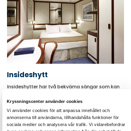
Insideshytt
Insideshytter har två bekväma sängar som kan
göras om till en dubbelsäng. Dessutom finns
kylskåp, hårtork, TV, säkerhetsbox,
Kryssningscenter använder cookies
luftkonditionering, garderob och rumsservice 24
Vi använder cookies för att anpassa innehållet och
timmar om dygnet. Badrum med dusch. Wi-Fi-
annonserna till användarna, tillhandahålla funktioner för
anslutning mot tillägg.
sociala medier och analysera vår trafik. Vi vidarebefordrar