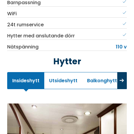
Barnpassning
WiFi
24t rumservice
Hytter med anslutande dörr
Nätspänning
110 v
Hytter
Insideshytt
Utsideshytt
Balkonghytt
Min