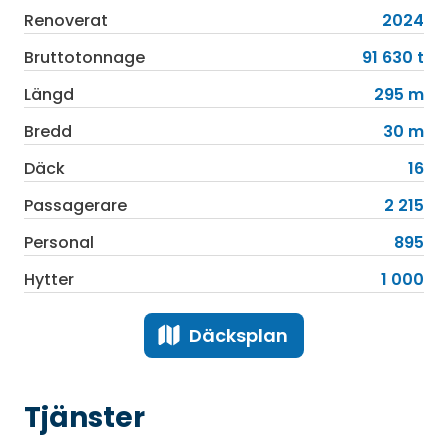
Renoverat
2024
Bruttotonnage
91 630 t
Längd
295 m
Bredd
30 m
Däck
16
Passagerare
2 215
Personal
895
Hytter
1 000
Däcksplan
Tjänster