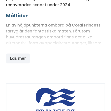
renoverades senast under 2024.
Måltider
En av höjdpunkterna ombord på Coral Princess
fartyg är den fantastiska maten. Förutom
huvudrestaurangen ombord finns det olika
alternativ i form av specialrestauranger, liksom
mer informella restauranger och caféer. Oavsett
om du gillar fisk och skaldjur, kött, vegetarisk
Läs mer
mat eller pizza finns det något för alla.
Majoriteten av måltiderna ingår i
kryssningspriset, men i specialrestaurangerna
tillkommer en extra kostnad. Room service finns
tillgängligt dygnet runt. Fartyget tillhandahåller
även en buffetrestaurang som har öppet 24
timmar.
Underhållning, träning och wellness