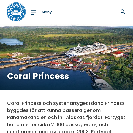
Meny
Till startsidan
Coral Princess
Coral Princess och systerfartyget Island Princess
byggdes för att kunna passera genom
Panamakanalen och in i Alaskas fjordar. Fartyget
har plats för cirka 2 000 passagerare, och
jungfruresan gick av stapeln 2003. Fartyget