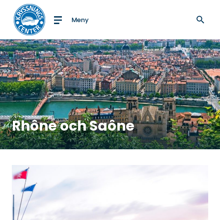
Meny
Till startsidan
Rhône och Saône