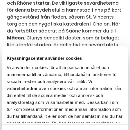
och Rhône startar. De viktigaste sevärdheterna
för denna betydelsefulla hamnstad finns på kort
gångavstånd från floden, såsom St. Vincents
torg och den nygotiska katedralen i Chalon. När
du fortsätter söderut på Saône kommer du till
Mâcon
. Clunys benediktkloster, som är beläget
lite utanför staden, är definitivt en sevärd plats.
Klostret som grundades år 910 var länge
världens största kyrkobyggnad.
Kryssningscenter använder cookies
Vi använder cookies för att anpassa innehållet och
annonserna till användarna, tillhandahålla funktioner för
sociala medier och analysera vår trafik. Vi
vidarebefordrar även cookies och annan information från
din enhet till de sociala medier och annons- och
analysföretag som vi samarbetar med. Dessa kan i sin
tur kombinera informationen med annan information som
du har tillhandahållit eller som de har samlat in när du har
använt deras tjänster. Du kan förändra användningen av