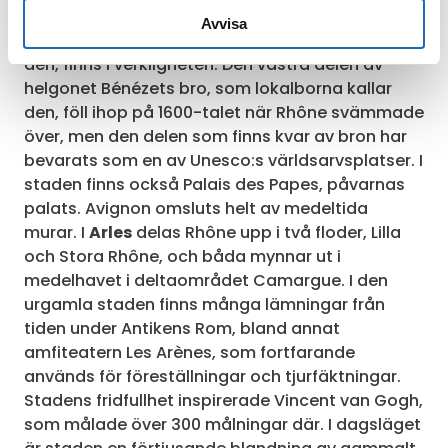
Sången om bron i
Avignon
är säkert bekant för
Avvisa
många. Den här bron, eller åtminstone en del av
den, finns i verkligheten. Den västra delen av
helgonet Bénézets bro, som lokalborna kallar
den, föll ihop på 1600-talet när Rhône svämmade
över, men den delen som finns kvar av bron har
bevarats som en av Unesco:s världsarvsplatser. I
staden finns också Palais des Papes, påvarnas
palats. Avignon omsluts helt av medeltida
murar. I
Arles
delas Rhône upp i två floder, Lilla
och Stora Rhône, och båda mynnar ut i
medelhavet i deltaområdet Camargue. I den
urgamla staden finns många lämningar från
tiden under Antikens Rom, bland annat
amfiteatern Les Arènes, som fortfarande
används för föreställningar och tjurfäktningar.
Stadens fridfullhet inspirerade Vincent van Gogh,
som målade över 300 målningar där. I dagsläget