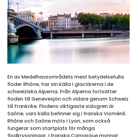
En av Medelhavsområdets mest betydelsefulla
floder Rhône, har sin källa i glaciärerna i de
schweiziska Alperna. Från Alperna fortsätter
floden till Genevesjön och vidare genom Schweiz
till Frankrike. Flodens viktigaste sidogren är
Saône, vars källa befinner sig i franska Vioménil.
Rhône och Saône möts i Lyon, som också
fungerar som startplats för många
flodkryssningar. I franska Camargue mynnar