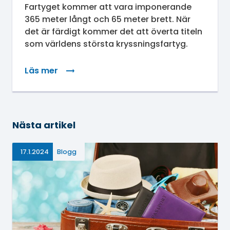
Fartyget kommer att vara imponerande
365 meter långt och 65 meter brett. När
det är färdigt kommer det att överta titeln
som världens största kryssningsfartyg.
Läs mer
: Bakom kulisserna: Världens största fartyg håll
Nästa artikel
17.1.2024
Blogg