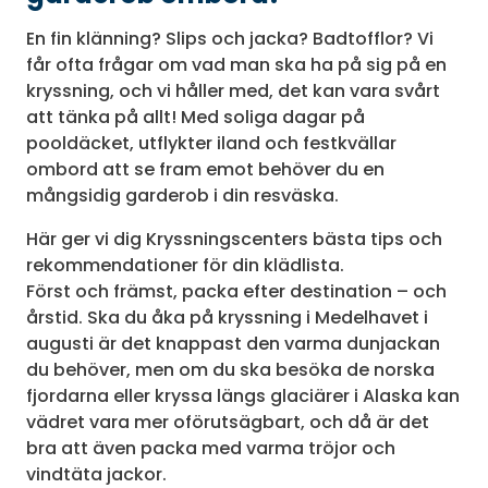
En fin klänning? Slips och jacka? Badtofflor? Vi
får ofta frågar om vad man ska ha på sig på en
kryssning, och vi håller med, det kan vara svårt
att tänka på allt! Med soliga dagar på
pooldäcket, utflykter iland och festkvällar
ombord att se fram emot behöver du en
mångsidig garderob i din resväska.
Här ger vi dig Kryssningscenters bästa tips och
rekommendationer för din klädlista.
Först och främst, packa efter destination – och
årstid. Ska du åka på kryssning i Medelhavet i
augusti är det knappast den varma dunjackan
du behöver, men om du ska besöka de norska
fjordarna eller kryssa längs glaciärer i Alaska kan
vädret vara mer oförutsägbart, och då är det
bra att även packa med varma tröjor och
vindtäta jackor.