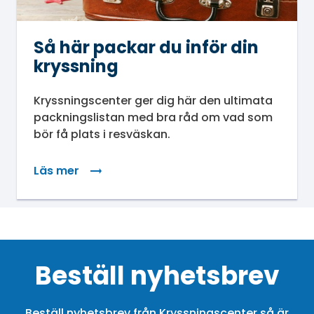
Så här packar du inför din
kryssning
Kryssningscenter ger dig här den ultimata
packningslistan med bra råd om vad som
bör få plats i resväskan.
Läs mer
: Så här packar du inför din kryssning
Beställ nyhetsbrev
Beställ nyhetsbrev från Kryssningscenter så är