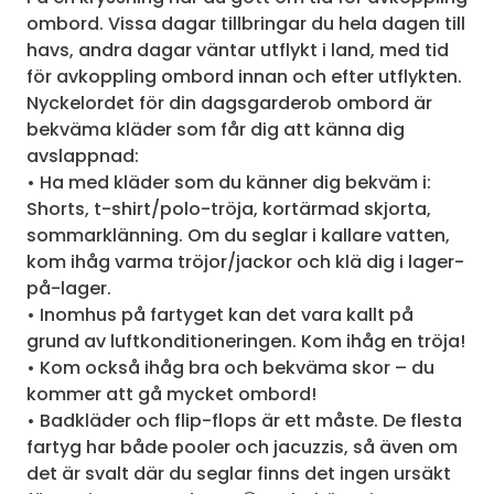
ombord. Vissa dagar tillbringar du hela dagen till
havs, andra dagar väntar utflykt i land, med tid
för avkoppling ombord innan och efter utflykten.
Nyckelordet för din dagsgarderob ombord är
bekväma kläder som får dig att känna dig
avslappnad:
• Ha med kläder som du känner dig bekväm i:
Shorts, t-shirt/polo-tröja, kortärmad skjorta,
sommarklänning. Om du seglar i kallare vatten,
kom ihåg varma tröjor/jackor och klä dig i lager-
på-lager.
• Inomhus på fartyget kan det vara kallt på
grund av luftkonditioneringen. Kom ihåg en tröja!
• Kom också ihåg bra och bekväma skor – du
kommer att gå mycket ombord!
• Badkläder och flip-flops är ett måste. De flesta
fartyg har både pooler och jacuzzis, så även om
det är svalt där du seglar finns det ingen ursäkt