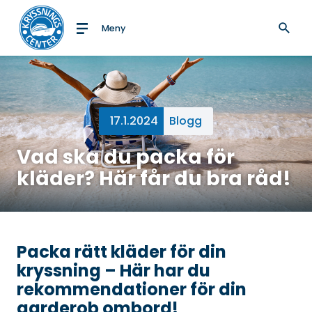
Meny
Till startsidan
17.1.2024
Blogg
Vad ska du packa för
kläder? Här får du bra råd!
Packa rätt kläder för din
kryssning – Här har du
rekommendationer för din
garderob ombord!