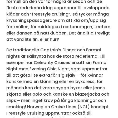
formell än den var för några år sedan och de
flesta rederierna idag uppmanar till avslappade
kläder och ”freestyle cruising”, så tycker många
kryssningspassagerare om att klä om/upp sig
för kvällen, för middagen i restaurangen, teatern
eller dansen på nattklubben. Det är alltid trevligt
att vara lite fin, eller hur?
De traditionella Captain’s Dinner och Formal
Nights är sällsynta hos de stora rederierna. Till
exempel har Celebrity Cruises ersatt sin Formal
Night med Evening Chic Night, som uppmuntrar
till att göra lite extra för sig själv – för kvinnor
kanske med en klänning eller en byxdress, för
männen kan det vara snygga byxor eller jeans,
skjorta eller polo och kanske en blazerjacka och
slips – men inget krav på långa klänningar och
smoking! Norwegian Cruise Lines (NCL) koncept
Freestyle Cruising uppmuntrar också till