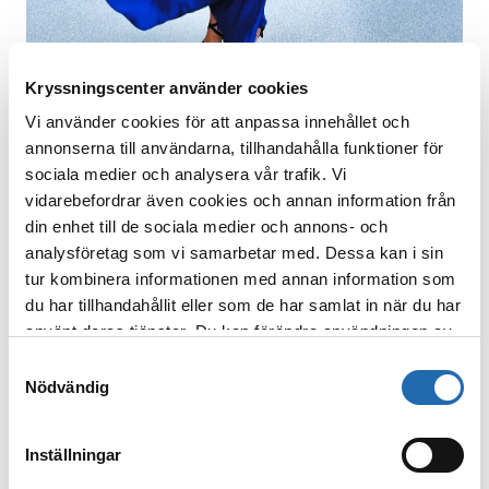
Kryssningscenter använder cookies
Vi använder cookies för att anpassa innehållet och
annonserna till användarna, tillhandahålla funktioner för
sociala medier och analysera vår trafik. Vi
Temafester
vidarebefordrar även cookies och annan information från
din enhet till de sociala medier och annons- och
De stora rederierna anordnar ofta temafester på
analysföretag som vi samarbetar med. Dessa kan i sin
speciella kvällar ombord. Det kan vara en
tur kombinera informationen med annan information som
Sunshine Party med MSC, en Glow Party med NCL
du har tillhandahållit eller som de har samlat in när du har
eller en White Party med Celebrity Cruises. Det
använt deras tjänster. Du kan förändra användningen av
sistnämnda är en populär tradition hos de flesta
kakor genom att förändra inställningarna
Samtyckesval
rederier, som många gäster väljer att fira genom
från
Information om kakor (cookies)
-länken i nedre
Nödvändig
att bära vita kläder. Det kan också vara olika
delen av sidan.
discofester med 70- eller 80-talstema.
Det är inte obligatoriskt att klä ut sig, och ALLA är
Inställningar
välkomna till festerna. Vår erfarenhet är att det