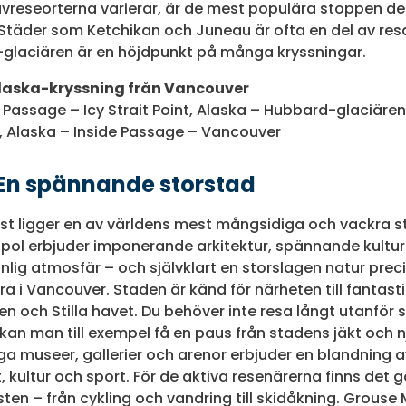
avreseorterna varierar, är de mest populära stoppen
. Städer som Ketchikan och Juneau är ofta en del av re
laciären är en höjdpunkt på många kryssningar.
Alaska-kryssning från Vancouver
 Passage – Icy Strait Point, Alaska – Hubbard-glaciären
, Alaska – Inside Passage – Vancouver
En spännande storstad
t ligger en av världens mest mångsidiga och vackra s
opol erbjuder imponerande arkitektur, spännande kultur
ig atmosfär – och självklart en storslagen natur preci
ära i Vancouver. Staden är känd för närheten till fantast
 och Stilla havet. Du behöver inte resa långt utanför s
an man till exempel få en paus från stadens jäkt och n
a museer, gallerier och arenor erbjuder en blandning a
t, kultur och sport. För de aktiva resenärerna finns det 
sten – från cykling och vandring till skidåkning. Grous