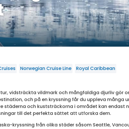
t
Cruises
Norwegian Cruise Line
Royal Caribbean
ur, vidsträckta vildmark och mångfaldiga djurliv gör om
tination, och på en kryssning får du uppleva många u
 städerna och kuststräckorna i området kan endast n
ssningar till det perfekta sättet att utforska dem.
laska-kryssning från olika städer såsom Seattle, Vanco