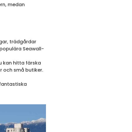
ern, medan
gar, trädgårdar
n populära Seawall-
u kan hitta färska
ar och små butiker.
fantastiska