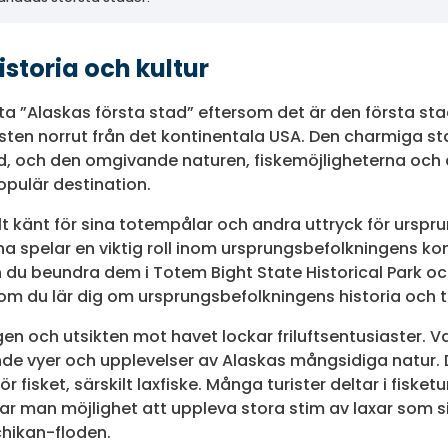
istoria och kultur
fta ”Alaskas första stad” eftersom det är den första st
sten norrut från det kontinentala USA. Den charmiga st
d, och den omgivande naturen, fiskemöjligheterna och d
populär destination.
lt känt för sina totempålar och andra uttryck för urspr
a spelar en viktig roll inom ursprungsbefolkningens kon
n du beundra dem i Totem Bight State Historical Park 
om du lär dig om ursprungsbefolkningens historia och t
n och utsikten mot havet lockar friluftsentusiaster. V
nande vyer och upplevelser av Alaskas mångsidiga natur
 fisket, särskilt laxfiske. Många turister deltar i fisket
har man möjlighet att uppleva stora stim av laxar so
hikan-floden.