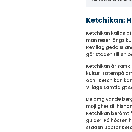
Ketchikan: H
Ketchikan kallas o
man reser längs ku
Revillagigedo Islan
gör staden till en 
Ketchikan är särski
kultur. Totempålarn
och i Ketchikan ka
Village samtidigt s
De omgivande berge
möjlighet till his
Ketchikan berömt för
guider. På hösten 
staden uppför Ketc