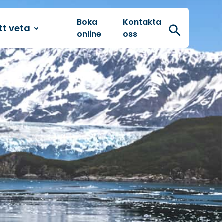
Boka
Kontakta
tt veta
Sök
online
oss