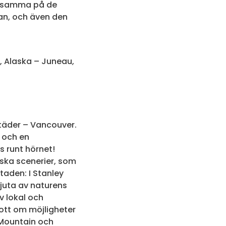
 desamma på de
san, och även den
, Alaska – Juneau,
täder – Vancouver.
 och en
s runt hörnet!
iska scenerier, som
taden: I Stanley
juta av naturens
v lokal och
gott om möjligheter
e Mountain och