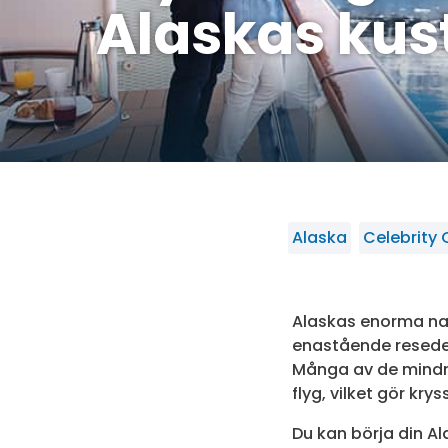
Alaskas kus
Alaska
Celebrity 
Alaskas enorma nat
enastående resedes
Många av de mindre
flyg, vilket gör kry
Du kan börja din A