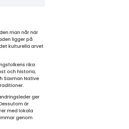
aden man når när
aden ligger på
et kulturella arvet
ungsfolkens rika
st och historia,
och Saxman Native
raditioner.
andringsleder ger
. Dessutom är
urer med lokala
m simmar genom