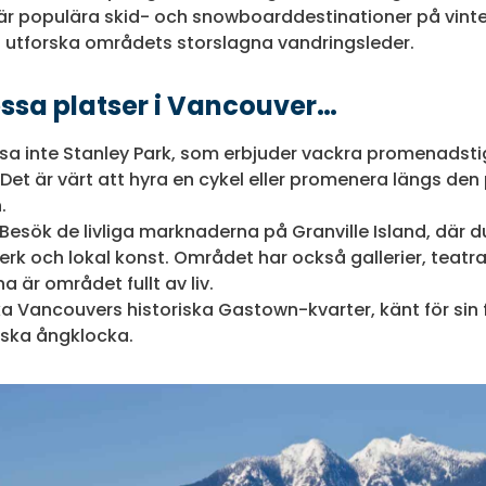
är populära skid- och snowboarddestinationer på vint
utforska områdets storslagna vandringsleder.
ssa platser i Vancouver…
sa inte Stanley Park, som erbjuder vackra promenadsti
 Det är värt att hyra en cykel eller promenera längs de
.
Besök de livliga marknaderna på Granville Island, där d
erk och lokal konst. Området har också gallerier, teatr
a är området fullt av liv.
a Vancouvers historiska Gastown-kvarter, känt för sin 
iska ångklocka.