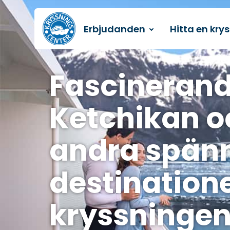
Erbjudanden
Hitta en kry
Till startsidan
Fascineran
Ketchikan o
andra spän
destination
kryssningen