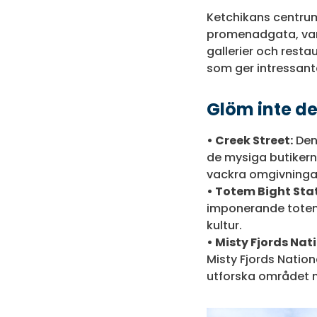
Ketchikans centrum
promenadgata, var t
gallerier och rest
som ger intressanta
Glöm inte de
• Creek Street:
Denn
de mysiga butikerna
vackra omgivninga
• Totem Bight Stat
imponerande totemp
kultur.
• Misty Fjords Na
Misty Fjords Nation
utforska området m