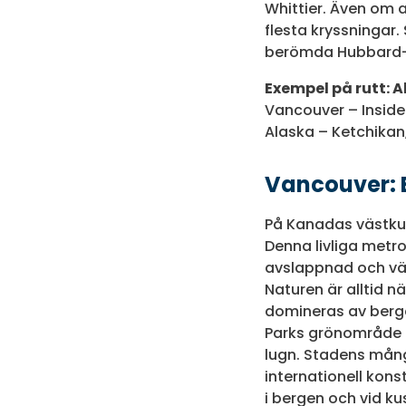
Whittier. Även om 
flesta kryssningar
berömda Hubbard-g
Exempel på rutt: 
Vancouver – Inside
Alaska – Ketchikan
Vancouver: 
På Kanadas västkus
Denna livliga metr
avslappnad och vänl
Naturen är alltid n
domineras av bergen
Parks grönområde k
lugn. Stadens mång
internationell kons
i bergen och vid ku