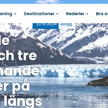
ssning
Destinationer
Rederier
Bra a
22.10.2024
Blogg
de
ch tre
nande
er på
 längs