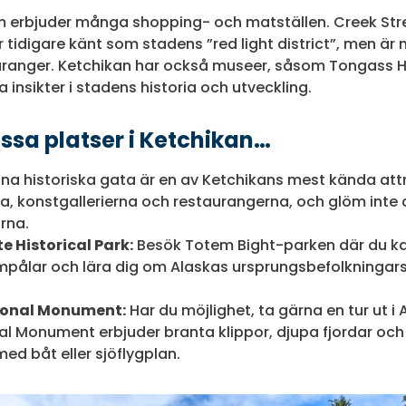
 erbjuder många shopping- och matställen. Creek Str
idigare känt som stadens ”red light district”, men är n
auranger. Ketchikan har också museer, såsom Tongass H
 insikter i stadens historia och utveckling.
ssa platser i Ketchikan…
a historiska gata är en av Ketchikans mest kända attr
, konstgallerierna och restaurangerna, och glöm inte a
rna.
e Historical Park:
Besök Totem Bight-parken där du k
ålar och lära dig om Alaskas ursprungsbefolkningars 
tional Monument:
Har du möjlighet, ta gärna en tur ut i 
al Monument erbjuder branta klippor, djupa fjordar och 
ed båt eller sjöflygplan.