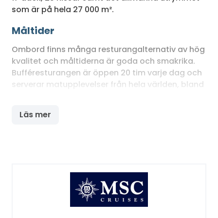
som är på hela 27 000 m².
Måltider
Ombord finns många resturangalternativ av hög
kvalitet och måltiderna är goda och smakrika.
Bufféresturangen är öppen 20 tim varje dag och
serverar matupplevelser från hela världen, bland
annat den prisbelönta pizzan som anses vara
det bästa man kan få till havs. I
Läs mer
huvudresturangen har man tagit hänsyn till olika
specialdieter och man kan här t ex få
vegetariska och glutenfria rätter.
Underhållning, träning och wellness
På MSC Splendida kan du spendera din tid på en
mängd olika sätt. Ombord finns ett stort gym,
basketplan och tennisbanor, samt MSC Aurea