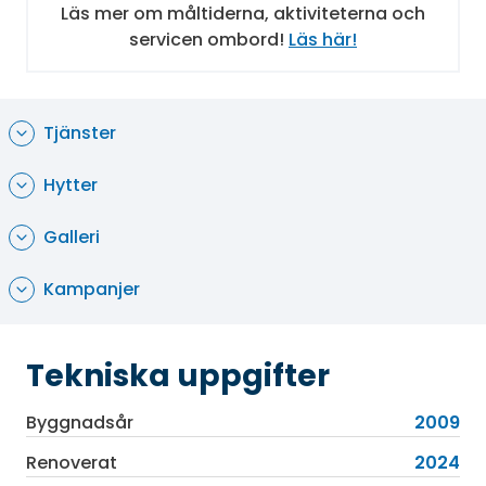
Spa som erbjuder ett brett utbud av massage
Läs mer om måltiderna, aktiviteterna och
och andra hälso – och skönhetsbehandlingar. Du
servicen ombord!
Läs här!
kan passa på att spela det klassiska
kryssningsspelet shuffleboard. Du kan dansa till
levande musik, se olika teaterföreställningar,
Tjänster
spela på kasinot eller förfriska dig i en av
barerna.
Hytter
Galleri
Kampanjer
Tekniska uppgifter
Byggnadsår
2009
Renoverat
2024