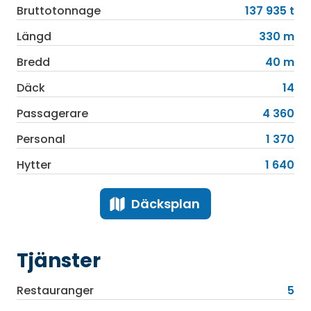
Bruttotonnage
137 935 t
Längd
330 m
Bredd
40 m
Däck
14
Passagerare
4 360
Personal
1 370
Hytter
1 640
Däcksplan
Tjänster
Restauranger
5