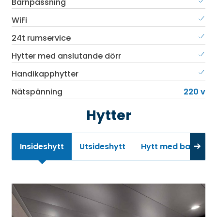
Barnpassning
WiFi
24t rumservice
Hytter med anslutande dörr
Handikapphytter
Nätspänning
220 v
Hytter
Insideshytt
Utsideshytt
Hytt med balkong