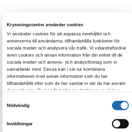
Kryssningscenter använder cookies
Vi använder cookies för att anpassa innehållet och
annonserna till användarna, tillhandahålla funktioner för
sociala medier och analysera vår trafik. Vi vidarebefordrar
även cookies och annan information från din enhet till de
sociala medier och annons- och analysföretag som vi
samarbetar med. Dessa kan i sin tur kombinera
informationen med annan information som du har
tillhandahållit eller som de har samlat in när du har använt
deras tjänster. Du kan förändra användningen av kakor
genom att förändra inställningarna från
Information om
Samtyckesval
kakor (cookies)
-länken i nedre delen av sidan.
Nödvändig
Inställningar