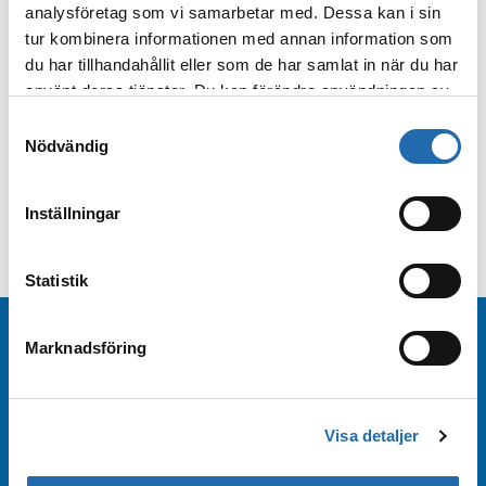
analysföretag som vi samarbetar med. Dessa kan i sin
Villkor
tur kombinera informationen med annan information som
du har tillhandahållit eller som de har samlat in när du har
använt deras tjänster. Du kan förändra användningen av
kakor genom att förändra inställningarna
Samtyckesval
Tills vidare
från
Information om kakor (cookies)
-länken i nedre
Nödvändig
delen av sidan.
BOKA ONLINE
Inställningar
Statistik
Beställ nyhetsbrev
Marknadsföring
Beställ nyhetsbrev från Kryssningscenter så är
du bland de första att få rederiernas
Visa detaljer
erbjudanden och kampanjförmåner!