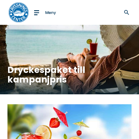
Meny
Till startsidan
Dryckespaket till
kampanjpris