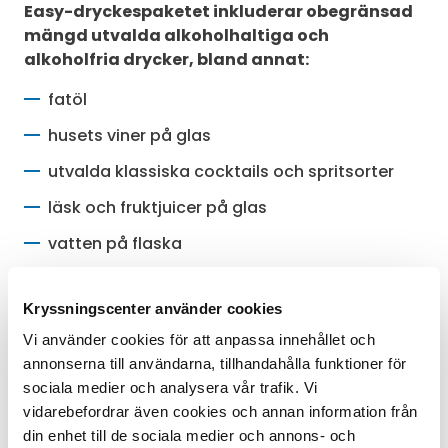
Easy-dryckespaketet inkluderar obegränsad
mängd utvalda alkoholhaltiga och
alkoholfria drycker, bland annat:
fatöl
husets viner på glas
utvalda klassiska cocktails och spritsorter
läsk och fruktjuicer på glas
vatten på flaska
traditionella varma drycker (t.ex. espresso,
cappuccino, caffè latte och te)
Kryssningscenter använder cookies
Vi använder cookies för att anpassa innehållet och
Paketet kan läggas till via Kryssningscenters
annonserna till användarna, tillhandahålla funktioner för
kundtjänst.
sociala medier och analysera vår trafik. Vi
Läs mer om MSC Cruises dryckespaket »
vidarebefordrar även cookies och annan information från
din enhet till de sociala medier och annons- och