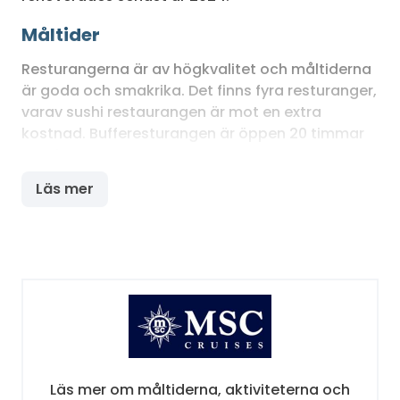
Måltider
Resturangerna är av högkvalitet och måltiderna
är goda och smakrika. Det finns fyra resturanger,
varav sushi restaurangen är mot en extra
kostnad. Bufferesturangen är öppen 20 timmar
om dygnet.
Läs mer
Underhållning, träning och wellness
På MSC Music kan du spendera din tid på en
mängd olika sätt. Ombord finns ett stort gym
och bastu, ångbad samt ett stort utbud av
massage och andra spa-behandlingar. Ombord
finns ett poolområde samt jacuzzis. På kvällarna
kan du dansa till levande musik eller i
nattklubben. På fartyget finns även ett kasino,
flera barer och en stor teater med ett varierat
Läs mer om måltiderna, aktiviteterna och