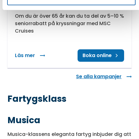
Kampanjperiod: Tills vidare
Om du är över 65 år kan du ta del av 5–10 %
seniorrabatt på kryssningar med MSC
Cruises
Läs mer
: Seniorrabatt
Boka online
Se alla kampanjer
Fartygsklass
Musica
Musica-klassens eleganta fartyg inbjuder dig att