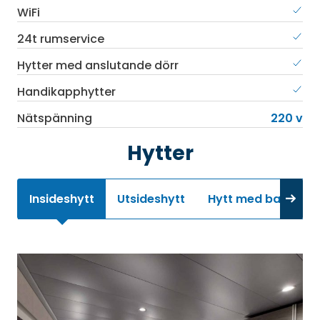
WiFi
24t rumservice
Hytter med anslutande dörr
Handikapphytter
Nätspänning
220 v
Hytter
Insideshytt
Utsideshytt
Hytt med balkong