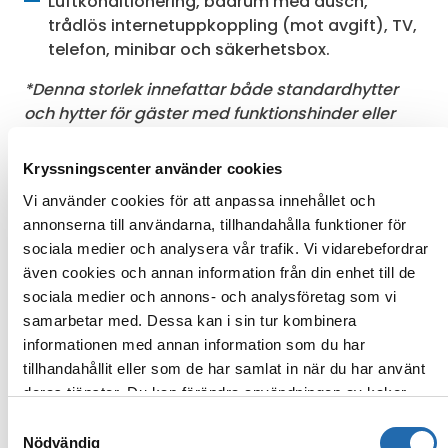
Luftkonditionering, badrum med dusch,
trådlös internetuppkoppling (mot avgift), TV,
telefon, minibar och säkerhetsbox.
*Denna storlek innefattar både standardhytter
och hytter för gäster med funktionshinder eller
nedsatt rörlighet, som är större.
Kryssningscenter använder cookies
OBS! Bilden visar endast ett exempel. Hyttens
storlek, utformning och möblering kan skilja sig
Vi använder cookies för att anpassa innehållet och
från bilden – även inom samma hyttkategori.
annonserna till användarna, tillhandahålla funktioner för
sociala medier och analysera vår trafik. Vi vidarebefordrar
Tillgängliga upplevelser:
Bella, Fantastica, Aurea
även cookies och annan information från din enhet till de
sociala medier och annons- och analysföretag som vi
samarbetar med. Dessa kan i sin tur kombinera
Galleri
informationen med annan information som du har
tillhandahållit eller som de har samlat in när du har använt
deras tjänster. Du kan förändra användningen av kakor
genom att förändra inställningarna från
Information om
Samtyckesval
kakor (cookies)
-länken i nedre delen av sidan.
Nödvändig