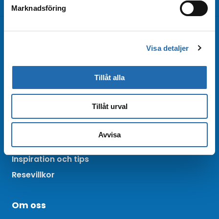
Marknadsföring
Kontakta oss
Visa detaljer
Kundtjänst
Bokningsförfrågan
Tillåt alla
Boka online
Tillåt urval
Bra att veta
Avvisa
Vanliga frågor
Inspiration och tips
Resevillkor
Om oss