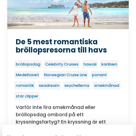
De 5 mest romantiska
bröllopsresorna till havs
bröllopsdag
Celebrity Cruises
hawaii
karibien
Medelhavet
Norwegian Cruise Line
ponant
romantik
seadream
seychellerna
smekmånad
star clipper
Varför inte fira smekmånad eller
bröllopsdag ombord på ett
kryssningsfartyg? En kryssning är ett
underbart sätt att se flera destinationer