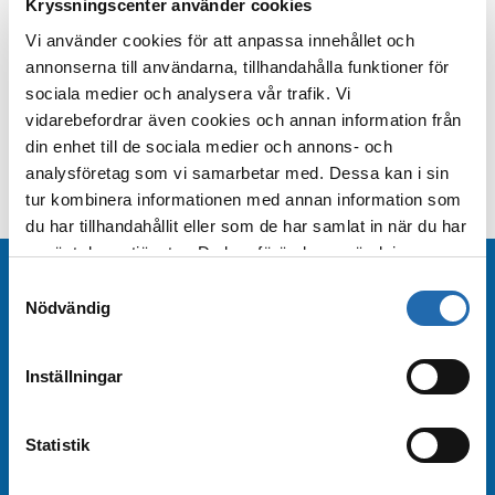
på en och samma resa – samtidigt som
Kryssningscenter använder cookies
du kan tillbringa tiden på det mest
Vi använder cookies för att anpassa innehållet och
romantiska av alla ställen – till havs!
annonserna till användarna, tillhandahålla funktioner för
sociala medier och analysera vår trafik. Vi
Läs mer
: De 5 mest romantiska bröllopsresorna till havs
vidarebefordrar även cookies och annan information från
din enhet till de sociala medier och annons- och
analysföretag som vi samarbetar med. Dessa kan i sin
tur kombinera informationen med annan information som
du har tillhandahållit eller som de har samlat in när du har
använt deras tjänster. Du kan förändra användningen av
Beställ nyhetsbrev
kakor genom att förändra inställningarna
Samtyckesval
från
Information om kakor (cookies)
-länken i nedre
Nödvändig
delen av sidan.
Beställ nyhetsbrev från Kryssningscenter så är
Inställningar
du bland de första att få rederiernas
erbjudanden och kampanjförmåner!
Statistik
Beställ nyhetsbrev
Arkiv