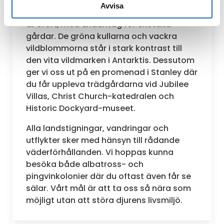
häpnadsväckande horisonter till vita
Avvisa
sandstränder fulla av fågelliv. Landskapet
är orört, med undantag för enstaka
gårdar. De gröna kullarna och vackra
vildblommorna står i stark kontrast till
den vita vildmarken i Antarktis. Dessutom
ger vi oss ut på en promenad i Stanley där
du får uppleva trädgårdarna vid Jubilee
Villas, Christ Church-katedralen och
Historic Dockyard-museet.
Alla landstigningar, vandringar och
utflykter sker med hänsyn till rådande
väderförhållanden. Vi hoppas kunna
besöka både albatross- och
pingvinkolonier där du oftast även får se
sälar. Vårt mål är att ta oss så nära som
möjligt utan att störa djurens livsmiljö.