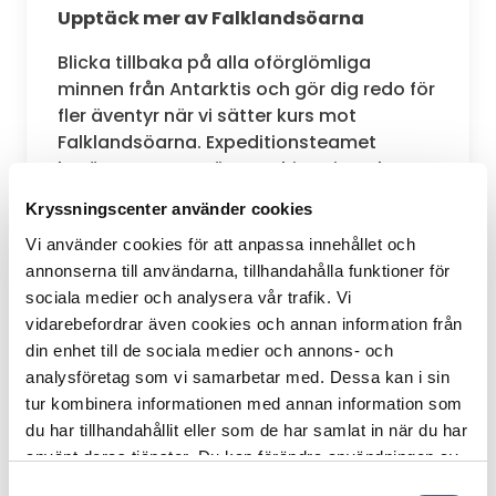
Upptäck mer av Falklandsöarna
Blicka tillbaka på alla oförglömliga
minnen från Antarktis och gör dig redo för
fler äventyr när vi sätter kurs mot
Falklandsöarna. Expeditionsteamet
berättar mer om öarnas historia och
biologi. I vårt vetenskapscenter kan du ta
Kryssningscenter använder cookies
en närmare titt på de lysräkor och
Vi använder cookies för att anpassa innehållet och
fytoplankton som utgör basfödan för så
annonserna till användarna, tillhandahålla funktioner för
många av regionens djur.
sociala medier och analysera vår trafik. Vi
Fartygets fotograf visar hur du tar de
vidarebefordrar även cookies och annan information från
bästa bilderna och vi erbjuder även
din enhet till de sociala medier och annons- och
workshops i måleri och olika slags knopar
analysföretag som vi samarbetar med. Dessa kan i sin
till havs. Du kan även boka en behandling
tur kombinera informationen med annan information som
på vårt spa, besöka gymmet eller njuta av
du har tillhandahållit eller som de har samlat in när du har
lokala råvaror i någon av restaurangerna
använt deras tjänster. Du kan förändra användningen av
ombord.
kakor genom att förändra inställningarna
Samtyckesval