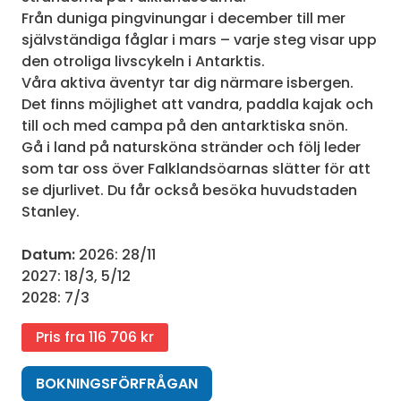
Från duniga pingvinungar i december till mer
självständiga fåglar i mars – varje steg visar upp
den otroliga livscykeln i Antarktis.
Våra aktiva äventyr tar dig närmare isbergen.
Det finns möjlighet att vandra, paddla kajak och
till och med campa på den antarktiska snön.
Gå i land på natursköna stränder och följ leder
som tar oss över Falklandsöarnas slätter för att
se djurlivet. Du får också besöka huvudstaden
Stanley.
Datum:
2026: 28/11
2027: 18/3, 5/12
2028: 7/3
Pris fra 116 706 kr
BOKNINGSFÖRFRÅGAN