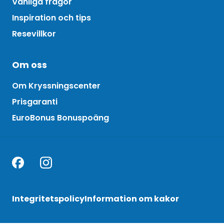
Vanliga frågor
Inspiration och tips
Resevillkor
Om oss
Om Kryssningscenter
Prisgaranti
EuroBonus Bonuspoäng
Integritetspolicy
Information om kakor