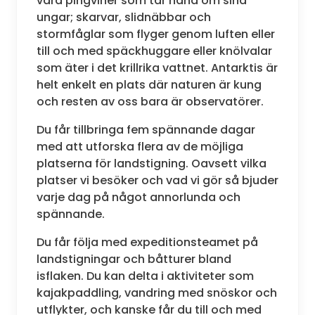
vara pingviner som tar hand om sina
ungar; skarvar, slidnäbbar och
stormfåglar som flyger genom luften eller
till och med späckhuggare eller knölvalar
som äter i det krillrika vattnet. Antarktis är
helt enkelt en plats där naturen är kung
och resten av oss bara är observatörer.
Du får tillbringa fem spännande dagar
med att utforska flera av de möjliga
platserna för landstigning. Oavsett vilka
platser vi besöker och vad vi gör så bjuder
varje dag på något annorlunda och
spännande.
Du får följa med expeditionsteamet på
landstigningar och båtturer bland
isflaken. Du kan delta i aktiviteter som
kajakpaddling, vandring med snöskor och
utflykter, och kanske får du till och med