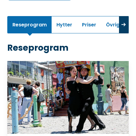
Reseprogram
Hytter
Priser
Övrig infor
Reseprogram