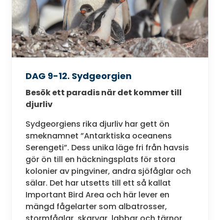
DAG 9-12. Sydgeorgien
Besök ett paradis när det kommer till
djurliv
Sydgeorgiens rika djurliv har gett ön
smeknamnet ”Antarktiska oceanens
Serengeti”. Dess unika läge fri från havsis
gör ön till en häckningsplats för stora
kolonier av pingviner, andra sjöfåglar och
sälar. Det har utsetts till ett så kallat
Important Bird Area och här lever en
mängd fågelarter som albatrosser,
stormfåglar, skarvar, labbar och tärnor.