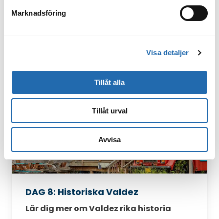
I Alaskabukten spanar vi efter knölvalar,
späckhuggare, havsutter och knubbsälar
Marknadsföring
som ofta kan ses i de här vattnen.
Visa detaljer
Tillåt alla
Tillåt urval
Avvisa
DAG 8: Historiska Valdez
Lär dig mer om Valdez rika historia