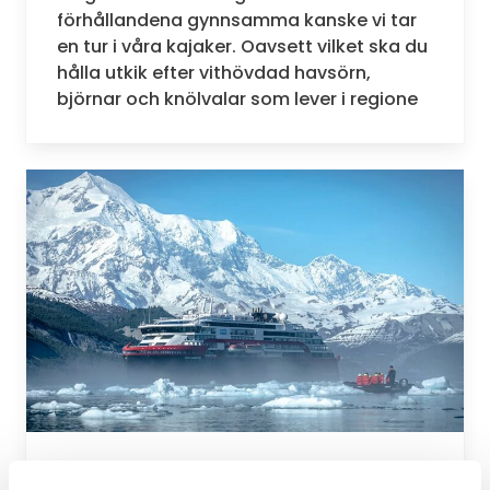
förhållandena gynnsamma kanske vi tar
en tur i våra kajaker. Oavsett vilket ska du
hålla utkik efter vithövdad havsörn,
björnar och knölvalar som lever i regione
DAG 7: Glaciärerna i Icy Bay