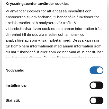
Kryssningscenter använder cookies
Håll utkik efter djurlivet i
glaciärvattnen
Vi använder cookies för att anpassa innehållet och
annonserna till användarna, tillhandahålla funktioner för
En dag full av upptäckter i Icy Bay väntar.
sociala medier och analysera vår trafik. Vi
Tre glaciärer – Guyot, Yahtse och Tyndall
vidarebefordrar även cookies och annan information från
– kalvar is ut i vikens vatten, därav
din enhet till de sociala medier och annons- och
namnet Icy Bay. Om vädret tillåter
analysföretag som vi samarbetar med. Dessa kan i sin
utforskar vi området i små
tur kombinera informationen med annan information som
expeditionsbåtar eller kajaker så att du
du har tillhandahållit eller som de har samlat in när du har
får uppleva det oslagbart vackra
använt deras tjänster. Du kan förändra användningen av
islandskapet på nära håll.
kakor genom att förändra inställningarna
Samtyckesval
från
Information om kakor (cookies)
-länken i nedre
Från Icy Bay kan du beundra det
Nödvändig
delen av sidan.
utstickande, klippiga berget St Elias. Det
är känt för sin branta vertikala lutning och
Inställningar
är med sina 5 489 m.ö.h. den näst högsta
toppen i USA och den tredje högsta i USA
och Kanada.
Statistik