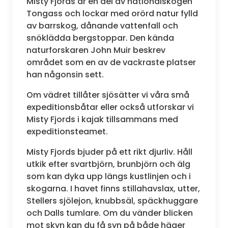
Misty Fjords är en del av nationalskogen
Tongass och lockar med orörd natur fylld
av barrskog, dånande vattenfall och
snöklädda bergstoppar. Den kända
naturforskaren John Muir beskrev
området som en av de vackraste platser
han någonsin sett.
Om vädret tillåter sjösätter vi våra små
expeditionsbåtar eller också utforskar vi
Misty Fjords i kajak tillsammans med
expeditionsteamet.
Misty Fjords bjuder på ett rikt djurliv. Håll
utkik efter svartbjörn, brunbjörn och älg
som kan dyka upp längs kustlinjen och i
skogarna. I havet finns stillahavslax, utter,
Stellers sjölejon, knubbsäl, späckhuggare
och Dalls tumlare. Om du vänder blicken
mot skyn kan du få syn på både häger