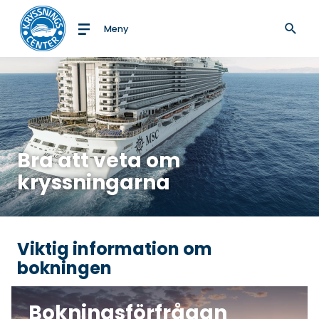
Meny
Till startsidan
Bra att veta om
kryssningarna
Viktig information om
bokningen
Bokningsförfrågan