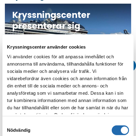
Kryssningscenter
presenterar sig
Kryssningscenter använder cookies
Vi använder cookies för att anpassa innehållet och
annonserna till användarna, tillhandahålla funktioner för
sociala medier och analysera vår trafik. Vi
vidarebefordrar även cookies och annan information från
din enhet till de sociala medier och annons- och
analysföretag som vi samarbetar med. Dessa kan i sin
tur kombinera informationen med annan information som
du har tillhandahållit eller som de har samlat in när du har
Läs me
använt deras tjänster. Du kan förändra användningen av
kakor genom att förändra inställningarna
Samtyckesval
från
Information om kakor (cookies)
-länken i nedre
Nödvändig