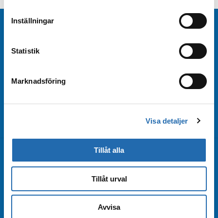
delen av sidan.
Inställningar
Beställ nyhetsbrev
Statistik
Beställ nyhetsbrev från Kryssningscenter så är
du bland de första att få rederiernas
Marknadsföring
erbjudanden och kampanjförmåner!
Beställ nyhetsbrev
Arkiv
Visa detaljer
Tillåt alla
Kontakta oss
Tillåt urval
Kundtjänst
Bokningsförfrågan
Avvisa
Boka online