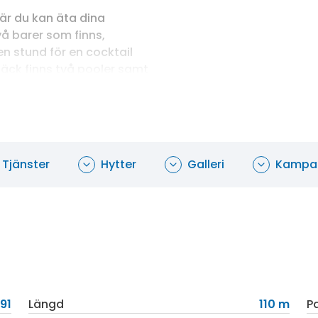
är du kan äta dina
två barer som finns,
 stund för en cocktail
 däck finns två pooler samt
Vid den öppna spisen i
 kan du sjunka ned i en
Tjänster
Hytter
Galleri
Kampan
91
Längd
110 m
P