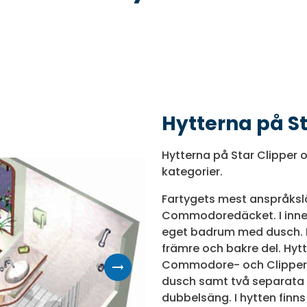
Hytterna på St
Hytterna på Star Clipper oc
kategorier.
Fartygets mest anspråkslö
Commodoredäcket. I inner
eget badrum med dusch. Hy
främre och bakre del. Hyt
Commodore- och Clipperd
dusch samt två separata s
dubbelsäng. I hytten finns