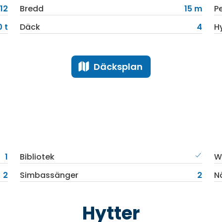
12
Bredd
15 m
P
 t
Däck
4
H
Däcksplan
1
Bibliotek
Wi
2
Simbassänger
2
N
Hytter