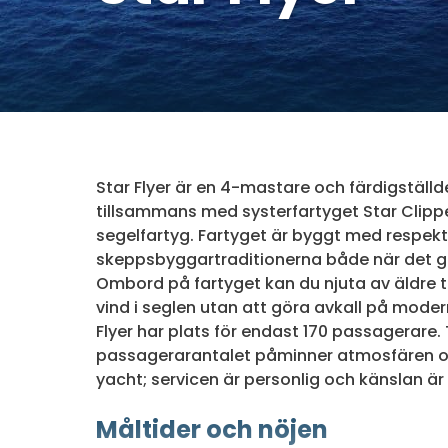
Star Flyer är en 4-mastare och färdigställdes
tillsammans med systerfartyget Star Clipper
segelfartyg. Fartyget är byggt med respek
skeppsbyggartraditionerna både när det gä
Ombord på fartyget kan du njuta av äldre 
vind i seglen utan att göra avkall på mode
Flyer har plats för endast 170 passagerare.
passagerarantalet påminner atmosfären 
yacht; servicen är personlig och känslan är 
Måltider och nöjen