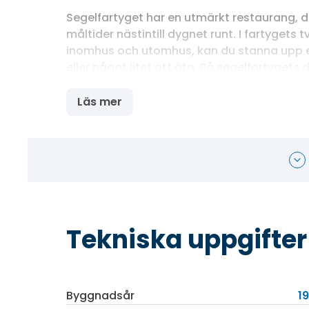
Segelfartyget har en utmärkt restaurang, d
måltider nästintill dygnet runt. I fartygets 
inomhus och utomhus, kan du stanna upp en
eller något litet att äta. På segelfartygets
solstolar där du kan vila en stund i solen. 
biblioteket, som är inrett i Edvardiansk stil,
Läs mer
skön fåtölj med en god bok.
Tekniska uppgifter
Byggnadsår
19