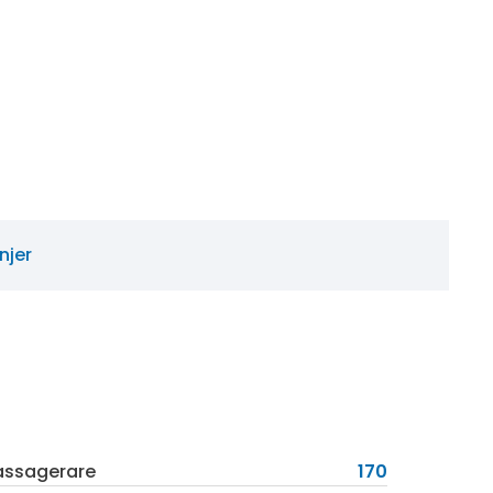
jer
assagerare
170