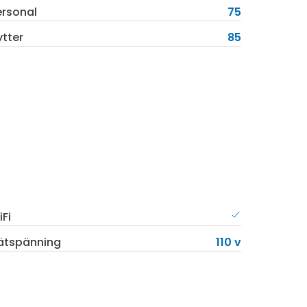
ersonal
75
ytter
85
Fi
ätspänning
110 v