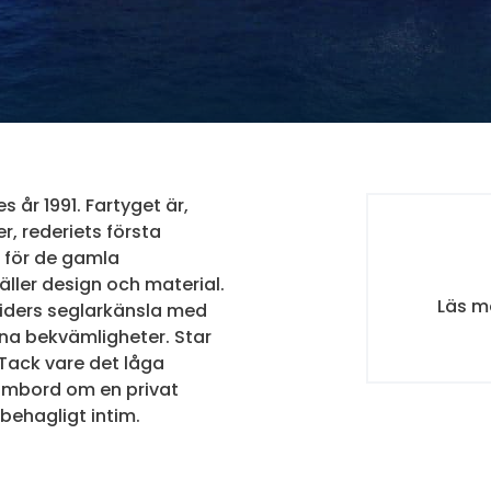
 år 1991. Fartyget är,
, rederiets första
t för de gamla
ller design och material.
Läs m
tiders seglarkänsla med
rna bekvämligheter. Star
 Tack vare det låga
ombord om en privat
behagligt intim.