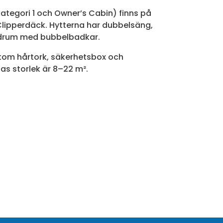
kategori 1 och Owner’s Cabin) finns på
lipperdäck. Hytterna har dubbelsäng,
adrum med bubbelbadkar.
sutom hårtork, säkerhetsbox och
nas storlek är 8–22 m².