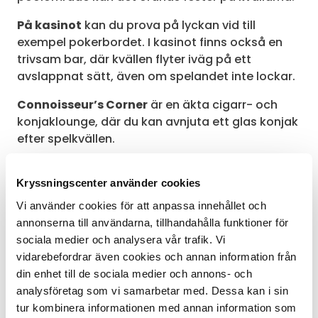
På kasinot
kan du prova på lyckan vid till
exempel pokerbordet. I kasinot finns också en
trivsam bar, där kvällen flyter iväg på ett
avslappnat sätt, även om spelandet inte lockar.
Connoisseur’s Corner
är en äkta cigarr- och
konjaklounge, där du kan avnjuta ett glas konjak
efter spelkvällen.
Kryssningscenter använder cookies
Aktiviteter på Silverseas
Vi använder cookies för att anpassa innehållet och
lyxkryssningar
annonserna till användarna, tillhandahålla funktioner för
sociala medier och analysera vår trafik. Vi
På lyxkryssningarna arrangeras underhållande
vidarebefordrar även cookies och annan information från
aktiviteter där du kan delta. Följ med och titta på
din enhet till de sociala medier och annons- och
en matlagningsshow eller delta i en workshop
analysföretag som vi samarbetar med. Dessa kan i sin
som hålls av kockarna. Gå och lyssna på en
tur kombinera informationen med annan information som
föreställning om nästa resmål, delta i en