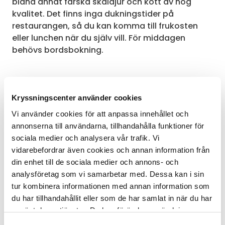
bland annat färska skaldjur och kött av hög
kvalitet. Det finns inga dukningstider på
restaurangen, så du kan komma till frukosten
eller lunchen när du själv vill. För middagen
behövs bordsbokning.
Rumsservice
Kryssningscenter använder cookies
Vi använder cookies för att anpassa innehållet och
Middag på den egna balkongen? Ja, varför inte!
annonserna till användarna, tillhandahålla funktioner för
Beställ ljuvliga rätter från huvudrestaurangens
sociala medier och analysera vår trafik. Vi
meny till din svit. Rumsservice erbjuds dygnet
vidarebefordrar även cookies och annan information från
runt. Rumsservice kan också leverera rätter till
din enhet till de sociala medier och annons- och
fartygets lounger, där det finns en bardisk.
analysföretag som vi samarbetar med. Dessa kan i sin
tur kombinera informationen med annan information som
du har tillhandahållit eller som de har samlat in när du har
använt deras tjänster. Du kan förändra användningen av
Seishin (endast på Silver Spirit)
kakor genom att förändra inställningarna