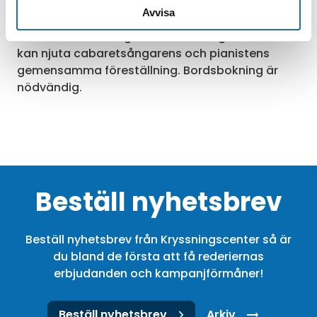
Clubs stämningsfulla restaurang. Beställ dina
Avvisa
favoritcocktails från baren och prova på olika
sorters avsmakningsrätter samtidigt som du
kan njuta cabaretsångarens och pianistens
gemensamma föreställning. Bordsbokning är
nödvändig.
Beställ nyhetsbrev
Beställ nyhetsbrev från Kryssningscenter så är
du bland de första att få rederiernas
erbjudanden och kampanjförmåner!
Beställ nyhetsbrev
Arkiv