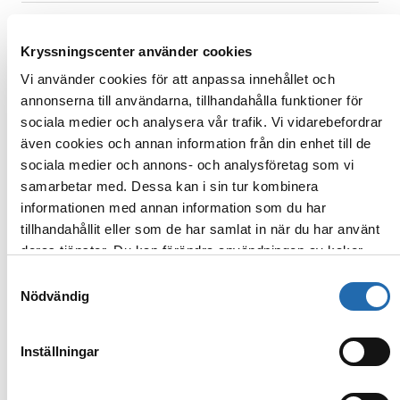
Nätspänning
110/220 v
Kryssningscenter använder cookies
Sviter
Vi använder cookies för att anpassa innehållet och
annonserna till användarna, tillhandahålla funktioner för
Fönstersvit
Balkongsvit
Penthouse och Pen
sociala medier och analysera vår trafik. Vi vidarebefordrar
även cookies och annan information från din enhet till de
sociala medier och annons- och analysföretag som vi
samarbetar med. Dessa kan i sin tur kombinera
informationen med annan information som du har
tillhandahållit eller som de har samlat in när du har använt
deras tjänster. Du kan förändra användningen av kakor
genom att förändra inställningarna från
Information om
Samtyckesval
kakor (cookies)
-länken i nedre delen av sidan.
Nödvändig
Inställningar