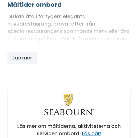
Måltider ombord
Du kan äta i fartygets eleganta
huvudrestaurang, prova rätter från
specialrestaurangens spännande meny eller äta
enklare mat på Patio Grill. Från rumsservice kan
du även beställa måltider till din svit. Med
undantag för vissa premium märken ingår alla
Läs mer
drycker i kryssningens pris.
Nöjen, wellness och sport
Seabourn Quest är ett perfekt val för er som
önskar en lugn och avkopplande semester. På
fartyget förflyter dagarna på soldäck, i poolen
eller bubbelpoolen. Du kan även skämma bort
dig själv på fartygets spa eller i
Läs mer om måltiderna, aktiviteterna och
skönhetssalongen. Kvällarna kan tillbringas i
servicen ombord!
Läs här!
fartygets bar eller genom att njuta av en