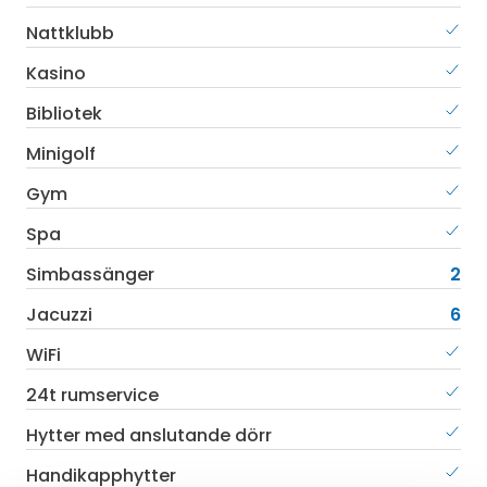
Nattklubb
Kasino
Bibliotek
Minigolf
Gym
Spa
Simbassänger
2
Jacuzzi
6
WiFi
24t rumservice
Hytter med anslutande dörr
Handikapphytter