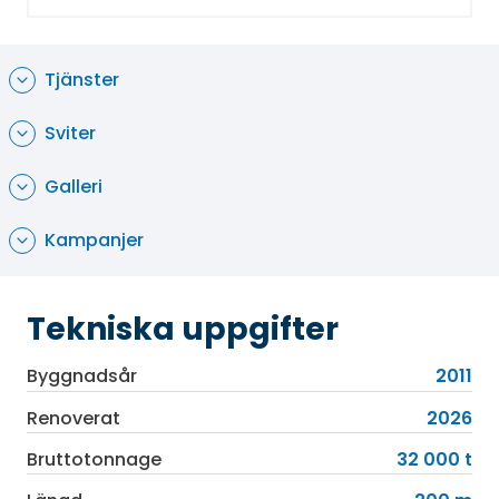
musikföreställning i teatern. På fartyget finns
dessutom ett kasino, en golfbana med 9 hål,
gym, caféer, bibliotek samt ett medföljande
Tjänster
vattensportcenter.
Sviter
Galleri
Kampanjer
Tekniska uppgifter
Byggnadsår
2011
Renoverat
2026
Bruttotonnage
32 000 t