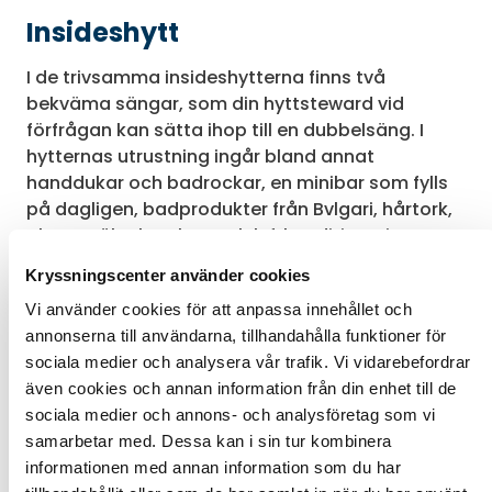
Insideshytt
I de trivsamma insideshytterna finns två
bekväma sängar, som din hyttsteward vid
förfrågan kan sätta ihop till en dubbelsäng. I
hytternas utrustning ingår bland annat
handdukar och badrockar, en minibar som fylls
på dagligen, badprodukter från Bvlgari, hårtork,
plattv, säkerhetsbox och luftkonditionering.
Dessutom finns badrum med dusch samt
Kryssningscenter använder cookies
rumsservice dygnet runt.
Vi använder cookies för att anpassa innehållet och
Det går att få wifi-anslutning till hytten mot en
annonserna till användarna, tillhandahålla funktioner för
extra kostnad.
sociala medier och analysera vår trafik. Vi vidarebefordrar
även cookies och annan information från din enhet till de
Kategori: F–G
sociala medier och annons- och analysföretag som vi
Hyttens storlek: 14–16 m²
samarbetar med. Dessa kan i sin tur kombinera
informationen med annan information som du har
Hyttens inredning/utrustning kan variera