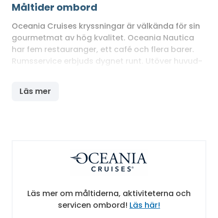
Måltider ombord
Oceania Cruises kryssningar är välkända för sin
gourmetmat av hög kvalitet. Oceania Nautica
har fem restauranger, ett café och flera barer.
Rumsservice erbjuds dygnet runt. Utöver huvud-
och buffétrestaurangen kan du njuta av frukost,
lunch eller middag utan extra kostnad på någon
Läs mer
av fartygets specialrestauranger: italienska
Toscana, kött- och fiskrestaurangen Polo Grill
eller på lättsamma Waves Grill vid
bassängområdet.
Nöjen, wellness och sport
Träffa dina nya vänner i spelrummet, dansa till
sent på kvällen på restaurang Horizon eller
Läs mer om måltiderna, aktiviteterna och
tillbringa en avkopplande kväll till tonerna av
servicen ombord!
Läs här!
pianomusik. Ombord finns butiker, flera barer,