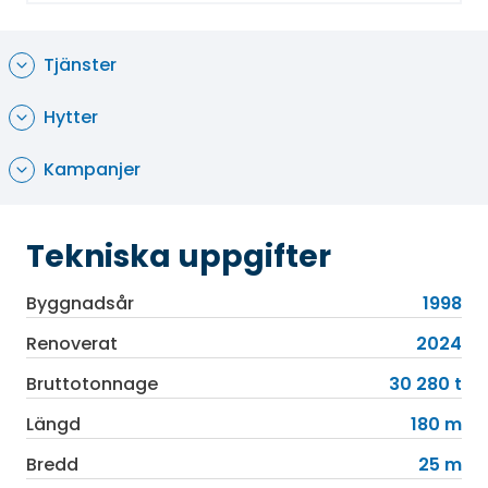
kasino och lounge, där det kvällstid visas
komedi-, trollkarls-, och musikföreställningar.
Dagens höjdpunkt är traditionellt engelskt
Tjänster
eftermiddagste klockan fyra. Dagarna kan
spenderas på ett trivsamt sätt även vid poolen
Hytter
på soldäcket eller i bubbelpoolerna, på gymmet
eller på spat. På fartyget finns också ett
Kampanjer
sportdäck och en puttningsbana.
Tekniska uppgifter
Byggnadsår
1998
Renoverat
2024
Bruttotonnage
30 280 t
Längd
180 m
Bredd
25 m