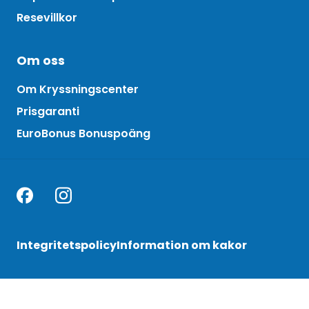
Resevillkor
Om oss
Om Kryssningscenter
Prisgaranti
EuroBonus Bonuspoäng
Integritetspolicy
Information om kakor