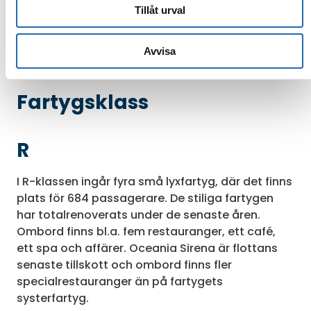
Läs mer
: Upp till 50% rabatt
Boka online
Tillåt urval
Se alla kampanjer
Avvisa
Fartygsklass
R
I R-klassen ingår fyra små lyxfartyg, där det finns
plats för 684 passagerare. De stiliga fartygen
har totalrenoverats under de senaste åren.
Ombord finns bl.a. fem restauranger, ett café,
ett spa och affärer. Oceania Sirena är flottans
senaste tillskott och ombord finns fler
specialrestauranger än på fartygets
systerfartyg.