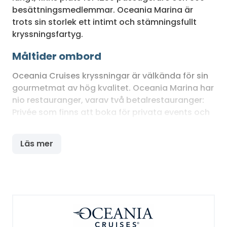
besättningsmedlemmar. Oceania Marina är
trots sin storlek ett intimt och stämningsfullt
kryssningsfartyg.
Måltider ombord
Oceania Cruises kryssningar är välkända för sin
gourmetmat av hög kvalitet. Oceania Marina har
nio restauranger, varav två betalrestauranger:
Privée som finns att boka för privata events och
La Reserve by Wine Inspector som erbjuder
vinprovningar. På alla andra specialrestauranger
Läs mer
kan du äta utan extra kostnad under hela
kryssningen. Utöver huvud- och
buffétrestaurangen finns asiatiska Red Ginger,
den klassiska köttrestaurangen Polo Grill,
italienska Toscana, den franska mästerkocken
Jacques Pépins signaturrestaurang samt en
avslappnad poolrestaurang. Dessutom finns