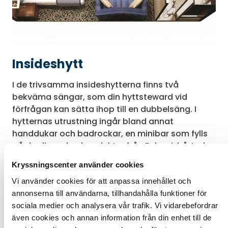
Insideshytt
I de trivsamma insideshytterna finns två
bekväma sängar, som din hyttsteward vid
förfrågan kan sätta ihop till en dubbelsäng. I
hytternas utrustning ingår bland annat
handdukar och badrockar, en minibar som fylls
på dagligen, badprodukter från Bvlgari, hårtork,
plattv, säkerhetsbox och luftkonditionering.
Kryssningscenter använder cookies
Dessutom finns badrum med dusch samt
rumsservice dygnet runt.
Vi använder cookies för att anpassa innehållet och
annonserna till användarna, tillhandahålla funktioner för
Det går att få wifi-anslutning till hytten mot en
sociala medier och analysera vår trafik. Vi vidarebefordrar
extra kostnad.
även cookies och annan information från din enhet till de