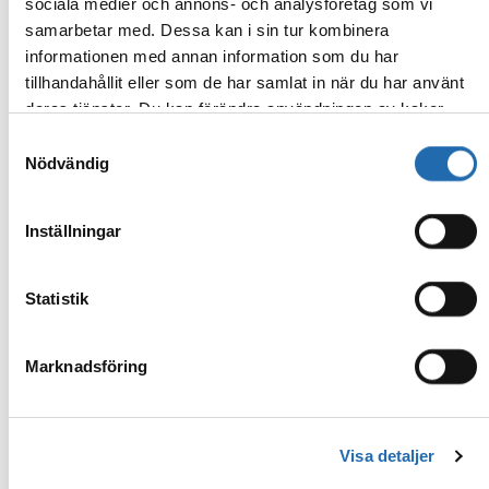
sociala medier och annons- och analysföretag som vi
Kategori: F–G
samarbetar med. Dessa kan i sin tur kombinera
Hyttens storlek: 14–16 m²
informationen med annan information som du har
Hyttens inredning/utrustning kan variera
tillhandahållit eller som de har samlat in när du har använt
beroende på fartyg.
deras tjänster. Du kan förändra användningen av kakor
genom att förändra inställningarna från
Information om
Samtyckesval
kakor (cookies)
-länken i nedre delen av sidan.
Nödvändig
Kampanjer
Inställningar
OCEANIA CRUISES
Statistik
Upp till 50% rabatt
Kampanjperiod: 1/7-8/9 2026
Marknadsföring
Upp till 50 % rabatt – och som extra bonus
kan du välja mellan drycker till måltiderna
eller rabatt på utflykter.
Visa detaljer