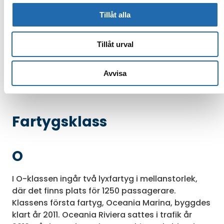
Tillåt alla
Tillåt urval
Läs mer
: Upp till 50% rabatt
Boka online
Avvisa
Se alla kampanjer
Fartygsklass
O
I O-klassen ingår två lyxfartyg i mellanstorlek,
där det finns plats för 1250 passagerare.
Klassens första fartyg, Oceania Marina, byggdes
klart år 2011. Oceania Riviera sattes i trafik år