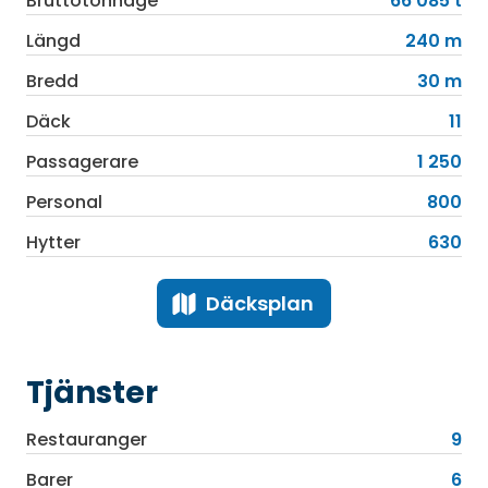
Bruttotonnage
66 085 t
Längd
240 m
Bredd
30 m
Däck
11
Passagerare
1 250
Personal
800
Hytter
630
Däcksplan
Tjänster
Restauranger
9
Barer
6