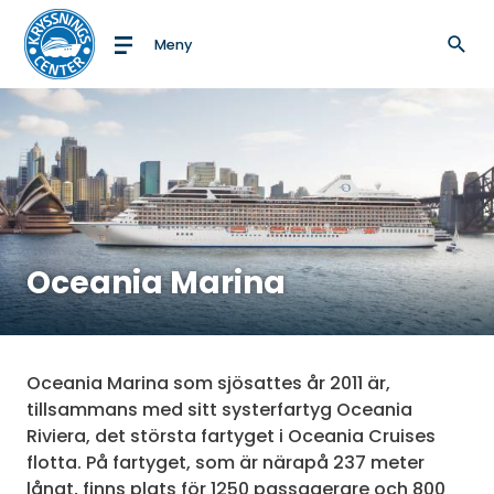
Meny
Till startsidan
Oceania Marina
Oceania Marina som sjösattes år 2011 är,
tillsammans med sitt systerfartyg Oceania
Riviera, det största fartyget i Oceania Cruises
flotta. På fartyget, som är närapå 237 meter
långt, finns plats för 1250 passagerare och 800