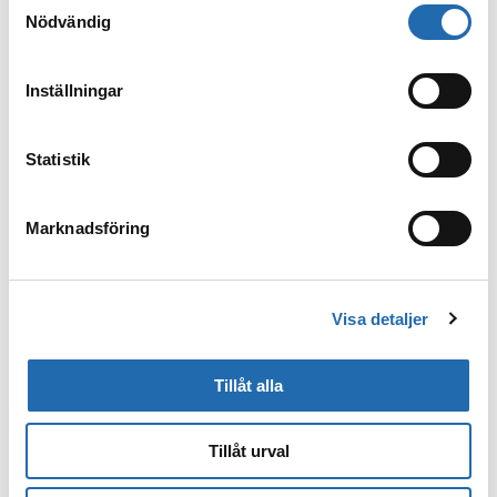
från
Information om kakor (cookies)
-länken i nedre
Nödvändig
delen av sidan.
Aktiviteter ombord
Inställningar
Statistik
Nöjen och underhållning
Marknadsföring
Utflykter
Visa detaljer
Midnattssol
Tillåt alla
Polarnatt
Tillåt urval