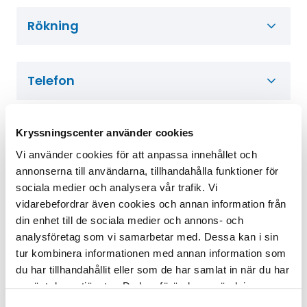
Rökning
Telefon
Dricks
Kryssningscenter använder cookies
Vi använder cookies för att anpassa innehållet och
annonserna till användarna, tillhandahålla funktioner för
sociala medier och analysera vår trafik. Vi
Värdesaker
vidarebefordrar även cookies och annan information från
din enhet till de sociala medier och annons- och
analysföretag som vi samarbetar med. Dessa kan i sin
Elektricitet
tur kombinera informationen med annan information som
du har tillhandahållit eller som de har samlat in när du har
använt deras tjänster. Du kan förändra användningen av
Svitservice
kakor genom att förändra inställningarna
Samtyckesval