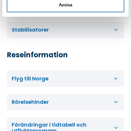
Avvisa
Gods- och persontransporter
Stabilisatorer
Reseinformation
Flyg till Norge
Rörelsehinder
Förändringar i tidtabell och
utflyktsprogram