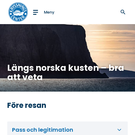
Meny
Till startsidan
Längs norska kusten – bra
att veta
Före resan
Pass och legitimation