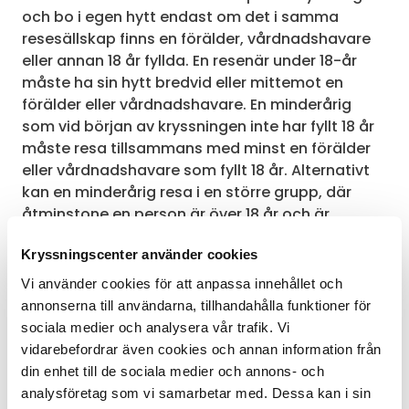
och bo i egen hytt endast om det i samma
resesällskap finns en förälder, vårdnadshavare
eller annan 18 år fyllda. En resenär under 18-år
måste ha sin hytt bredvid eller mittemot en
förälder eller vårdnadshavare. En minderårig
som vid början av kryssningen inte har fyllt 18 år
måste resa tillsammans med minst en förälder
eller vårdnadshavare som fyllt 18 år. Alternativt
kan en minderårig resa i en större grupp, där
åtminstone en person är över 18 år och är
bemyndigad därtill av en förälder eller
Kryssningscenter använder cookies
vårdnadshavare. En undertecknad fullmakt skall
presenteras skriftligen. Utan fullmakt kan den
Vi använder cookies för att anpassa innehållet och
minderårige inte komma ombord på fartyget
annonserna till användarna, tillhandahålla funktioner för
eller delta i kryssningen. Ifall bristfällig fullmakt
sociala medier och analysera vår trafik. Vi
leder till att resan avbokas så tar rederiet inget
vidarebefordrar även cookies och annan information från
ansvar för de kostnader som kan uppstå och
din enhet till de sociala medier och annons- och
ingen ersättning utgår vare sig till den
analysföretag som vi samarbetar med. Dessa kan i sin