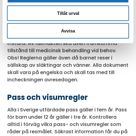
att barnet får resa med det aktuella
resesällskapet, kopia på föräldrarnas pass samt
Tillåt urval
ett officiellt intyg för barnet. Dessutom ska den
medföljande vuxne vid incheckningen uppvisa
Avvisa
fullmakt från advokat, läkare eller annan formell
instans. Av fullmakten ska även framkomma
tillstånd till medicinsk behandling vid behov.
Obs! Reglerna gäller även då barnet reser i
sällskap av släktingar och vänner. Alla dokument
skall vara på engelska och skall tas med till
incheckningen avresedagen.
Pass och visumregler
Alla i Sverige utfärdade pass gäller i fem år. Pass
för barn under 12 år gäller i tre år. Kontrollera
alltid i förväg vilka pass- och visumregler som
råder på resmålet. Säkrast information får du på