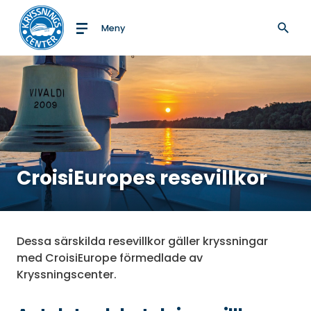
Meny
Till startsidan
CroisiEuropes resevillkor
Dessa särskilda resevillkor gäller kryssningar
med CroisiEurope förmedlade av
Kryssningscenter.