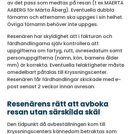
av det pass som medtas på resan (t ex MAERTA
AABERG för Märta Åberg). Eventuella dubbla
förnamn och efternamn ska uppges i sin helhet.
Övriga förnamn behöver inte uppges.
Resenären har skyldighet att i fakturan och
färdhandlingarna själv kontrollera att
uppgifterna om fartyg, rutt, avresedatum samt
personuppgifterna (namn, kön, barnens ålder
mm) är korrekta. Eventuella felaktigheter måste
omedelbart påtalas till Kryssningscenter.
Resenären får färdhandlingar skickade med e-
post senast 2 veckor innan avresan.
Resenärens rätt att avboka
resan utan särskilda skäl
Den tidpunkt då avbeställningen kom till
Kryssningscenters kännedom betraktas som