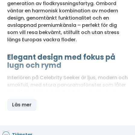
generation av flodkryssningsfartyg. Ombord
väntar en harmonisk kombination av modern
design, genomtänkt funktionalitet och en
avslappnad premiumkänsla – perfekt för dig
som vill resa bekvämt, stilfullt och utan stress
längs Europas vackra floder.
Elegant design med fokus på
lugn och rymd
Interiören på Celebrity Seeker är ljus, modern och
smakfull, med stora panoramafönster som låter
landskapet bli en naturlig del av upplevelsen.
Färgskalorna är mjuka, materialen noggrant
Läs mer
utvalda och atmosfären genomgående lugn och
sofistikerad. Här är det lätt att koppla av –
oavsett om du föredrar sociala ytor eller
stillsamma hörn med utsikt.
Tjänster