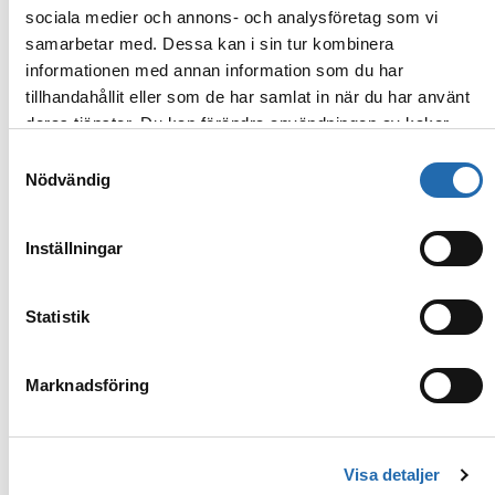
Utsideshytt med fönster
sociala medier och annons- och analysföretag som vi
samarbetar med. Dessa kan i sin tur kombinera
Utsideshytt med fönster
informationen med annan information som du har
(Riverview)
tillhandahållit eller som de har samlat in när du har använt
deras tjänster. Du kan förändra användningen av kakor
Bekväma och stilrena hytter på nedre däck med
genom att förändra inställningarna från
Information om
Samtyckesval
stora fönster som släpper in gott om ljus (ej
kakor (cookies)
-länken i nedre delen av sidan.
Nödvändig
öppningsbara). Ett utmärkt val för dig som vill
uppleva
Celebrity Compass
höga komfortnivå
Inställningar
till ett attraktivt pris. Hytterna är utrustade med
sköna sängar, platt-TV, Wi-Fi, minibar,
aircondition samt modernt badrum med dusch.
Statistik
Marknadsföring
Galleri
Visa detaljer