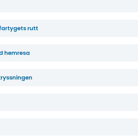
fartygets rutt
id hemresa
 kryssningen