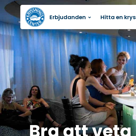
Erbjudanden
Hitta en kry
Till startsidan
Bra att veta