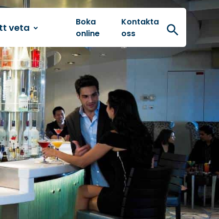
Boka
Kontakta
tt veta
Sök
online
oss