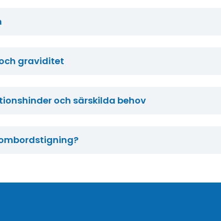
m
och graviditet
ionshinder och särskilda behov
 ombordstigning?