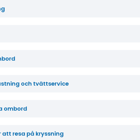
ng
mbord
ustning och tvättservice
ta ombord
 att resa på kryssning