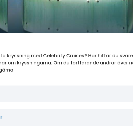
rsta kryssning med Celebrity Cruises? Här hittar du sva
har om kryssningarna. Om du fortfarande undrar över n
gärna.
r