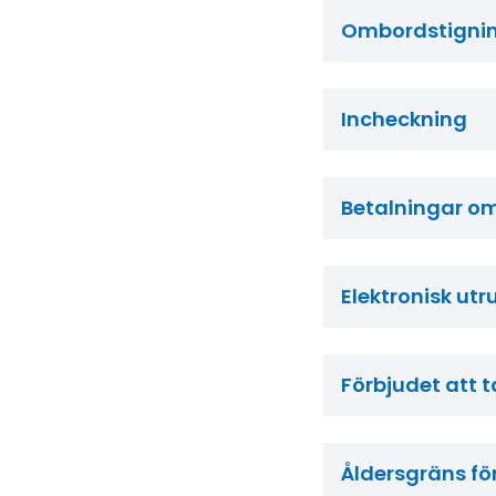
Ombordstigni
Incheckning
Betalningar o
Elektronisk utr
Förbjudet att 
Åldersgräns för