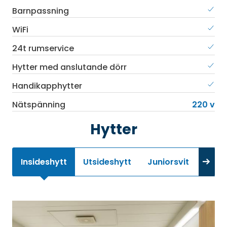
Barnpassning
WiFi
24t rumservice
Hytter med anslutande dörr
Handikapphytter
Nätspänning
220 v
Hytter
Insideshytt
Utsideshytt
Juniorsvit
Gran