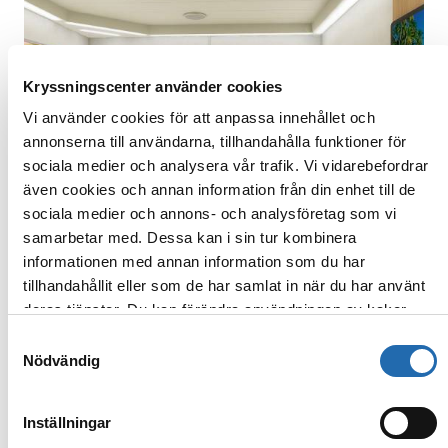
Kryssningscenter använder cookies
Vi använder cookies för att anpassa innehållet och
annonserna till användarna, tillhandahålla funktioner för
sociala medier och analysera vår trafik. Vi vidarebefordrar
även cookies och annan information från din enhet till de
sociala medier och annons- och analysföretag som vi
samarbetar med. Dessa kan i sin tur kombinera
informationen med annan information som du har
tillhandahållit eller som de har samlat in när du har använt
Insideshytt
deras tjänster. Du kan förändra användningen av kakor
genom att förändra inställningarna från
Information om
Samtyckesval
Insideshytter har två bekväma sängar som kan
kakor (cookies)
-länken i nedre delen av sidan.
Nödvändig
göras om till en dubbelsäng.Dessutom finns TV,
telefon, säkerhetsbox, luftkonditionering, hårtork
(ej Fantasy-klass), minibar (inte alla
Inställningar
fartygsklasser) och rumsservice 24 timmar om