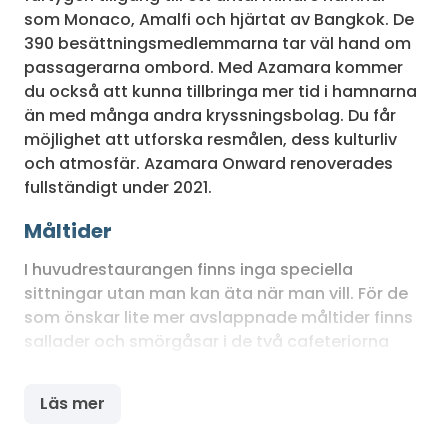
som Monaco, Amalfi och hjärtat av Bangkok. De
390 besättningsmedlemmarna tar väl hand om
passagerarna ombord. Med Azamara kommer
du också att kunna tillbringa mer tid i hamnarna
än med många andra kryssningsbolag. Du får
möjlighet att utforska resmålen, dess kulturliv
och atmosfär. Azamara Onward renoverades
fullständigt under 2021.
Måltider
I huvudrestaurangen finns inga speciella
sittningar utan man kan äta när man vill. För de
som önskar lite mer avslappnade måltider finns
sallader och smörgåsar i de två cafeteriorna
samt en grill vid poolområdet. På fartyget finns
också två specialrestauranger Aqualina och
Läs mer
Prime C mot extra kostnad. Dessa ingår i
kryssningspriset om man bor i en svit. På