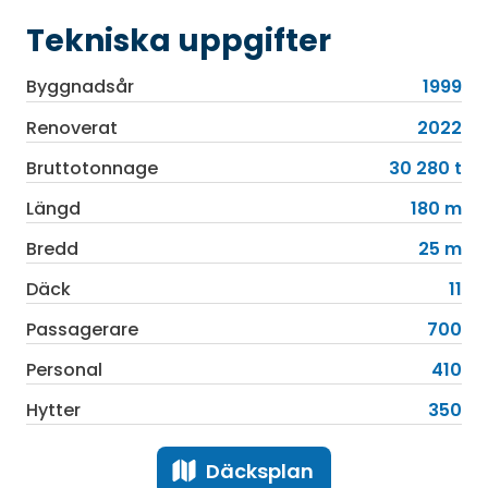
Tekniska uppgifter
Byggnadsår
1999
Renoverat
2022
Bruttotonnage
30 280 t
Längd
180 m
Bredd
25 m
Däck
11
Passagerare
700
Personal
410
Hytter
350
Däcksplan