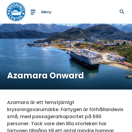
Meny
Till startsidan
Azamara Onward
Azamara är ett femstjärnigt
kryssningsvarumärke. Fartygen är förhållandevis
små, med passagerarkapacitet på 690
personer. Tack vare den lilla storleken har
fartygen tillgång till ett antal mindre hamnar