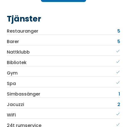
Tjänster
Restauranger
5
Barer
5
Nattklubb
Bibliotek
Gym
Spa
Simbassänger
1
Jacuzzi
2
WiFi
24t rumservice