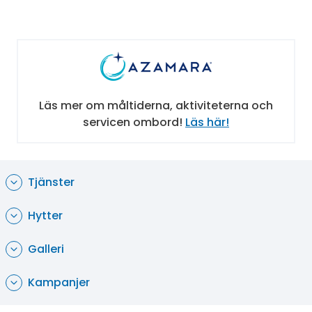
Aqualina avnjuter man medelhavsmat av hög
kvalitet och på Prime C biffar och skaldjur.
Bordsreservation rekommenderas. I
kryssningspriset ingår ett brett urval av drycker,
inklusive vin, sprit och internationella ölsorter
samt kaffe, te och läsk.
Läs mer om måltiderna, aktiviteterna och
servicen ombord!
Läs här!
Underhållning, träning och wellness
Oavsett om du föredrar lugnare atmosfär eller
fest, så finns program för dig. Det finns ett stort
Tjänster
utbud av butiker, kasino, barer och lounger samt
ett bibliotek. I gymmet finns förstklassig
Hytter
utrustning och även många fitness-klasser
erbjuds såsom yoga i soluppgången. Dessutom
Galleri
finns i spa-avdelningen ett stort utbud av
skönhetsbehandlingar, bland annat
Kampanjer
tandblekning.