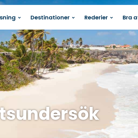
ssning
Destinationer
Rederier
Bra a
tsundersök