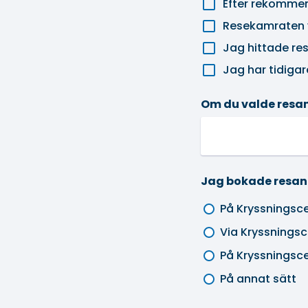
Efter rekommen
Resekamraten 
Jag hittade re
Jag har tidiga
Om du valde resan
Jag bokade resan
På Kryssningsc
Via Kryssningsc
På Kryssningsc
På annat sätt