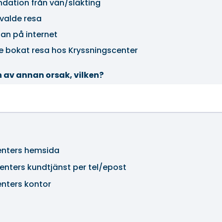
dation från vän/släkting
valde resa
san på internet
re bokat resa hos Kryssningscenter
 av annan orsak, vilken?
enters hemsida
enters kundtjänst per tel/epost
enters kontor