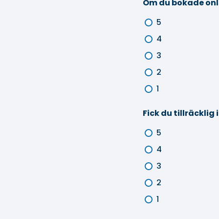
Om du bokade onli
5
4
3
2
1
Fick du tillräckli
5
4
3
2
1