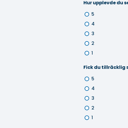
Hur upplevde du s
5
4
3
2
1
Fick du tillräcklig
5
4
3
2
1