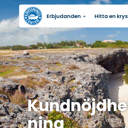
Erbjudanden
Hitta en kry
Till startsidan
Kundnöjdhe
ning