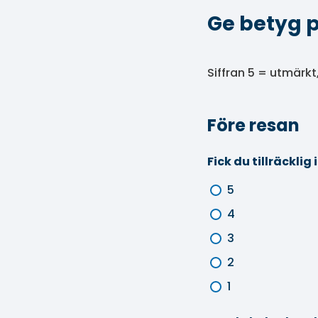
Ge betyg p
Siffran 5 = utmärkt, 
Före resan
Fick du tillräckli
5
4
3
2
1