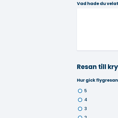
Vad hade du vela
Resan till k
Hur gick flygresa
5
4
3
2