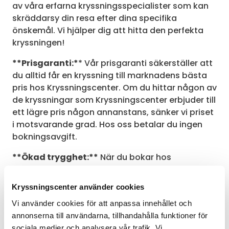
av våra erfarna kryssningsspecialister som kan
skräddarsy din resa efter dina specifika
önskemål. Vi hjälper dig att hitta den perfekta
kryssningen!
**Prisgaranti:*
* Vår prisgaranti säkerställer att
du alltid får en kryssning till marknadens bästa
pris hos Kryssningscenter. Om du hittar någon av
de kryssningar som Kryssningscenter erbjuder till
ett lägre pris någon annanstans, sänker vi priset
i motsvarande grad. Hos oss betalar du ingen
bokningsavgift.
**Ökad trygghet:**
När du bokar hos
Kryssningscenter kan du känna dig trygg med
att din resa är välplanerad och att vi har koll på
Kryssningscenter använder cookies
detaljerna. Vi kan även assistera med
Vi använder cookies för att anpassa innehållet och
reseförsäkringar och andra praktiska
annonserna till användarna, tillhandahålla funktioner för
arrangemang.
sociala medier och analysera vår trafik. Vi