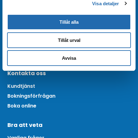
Visa detaljer
Beställ nyhetsbrev från Kryssningscenter så är
du bland de första att få rederiernas
erbjudanden och kampanjförmåner!
Tillåt alla
Beställ nyhetsbrev
Arkiv
Tillåt urval
Avvisa
Kontakta oss
Kundtjänst
Bokningsförfrågan
Boka online
Bra att veta
Vanliga frågor