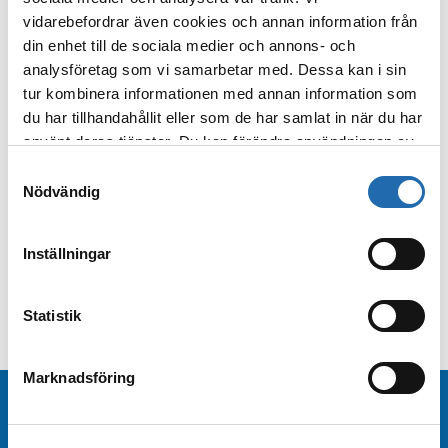
**Kundservice:**
Om det uppstår problem
vidarebefordrar även cookies och annan information från
under din resa vill vi göra vårt yttersta för att
din enhet till de sociala medier och annons- och
lösa eventuella frågor eller bekymmer som kan
analysföretag som vi samarbetar med. Dessa kan i sin
uppstå under resan.
tur kombinera informationen med annan information som
du har tillhandahållit eller som de har samlat in när du har
I Kryssningscenter Deluxes sortiment finns
använt deras tjänster. Du kan förändra användningen av
lyxkryssningar från rederier som
Seabourn
,
kakor genom att förändra inställningarna
Samtyckesval
Silversea
,
Explora Journeys
,
Regent Seven Seas
från
Information om kakor (cookies)
-länken i nedre
Nödvändig
och
SeaDream Yacht Club
. Vi erbjuder kunnig
delen av sidan.
och personlig service samt prisgaranti – du
hittar alltid lyxkryssningarna till det bästa priset
Inställningar
hos oss.
Kontakta oss
och boka en tid för en
personlig konsultation!
Statistik
Marknadsföring
Beställ nyhetsbrev