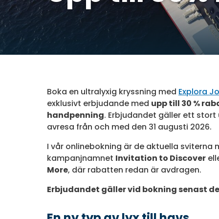
Boka en ultralyxig kryssning med
Explora J
exklusivt erbjudande med
upp till 30 % rab
handpenning
. Erbjudandet gäller ett stor
avresa från och med den 31 augusti 2026.
I vår onlinebokning är de aktuella svitern
kampanjnamnet
Invitation to Discover
ell
More
, där rabatten redan är avdragen.
Erbjudandet gäller vid bokning senast de
En ny typ av lyx till havs