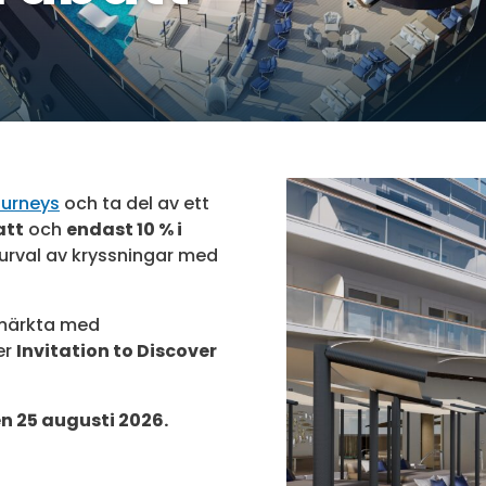
ourneys
och ta del av ett
att
och
endast 10 % i
t urval av kryssningar med
a märkta med
er
Invitation to Discover
n 25 augusti 2026.