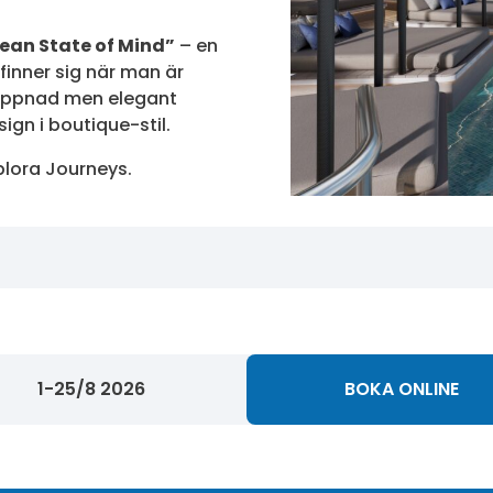
ean State of Mind”
– en
nfinner sig när man är
appnad men elegant
ign i boutique-stil.
plora Journeys.
1-25/8 2026
BOKA ONLINE