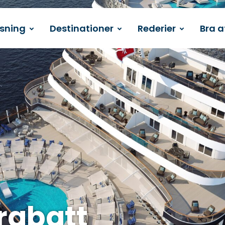
ssning
Destinationer
Rederier
Bra a
 rabatt