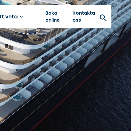
Boka
Kontakta
tt veta
Sök
online
oss