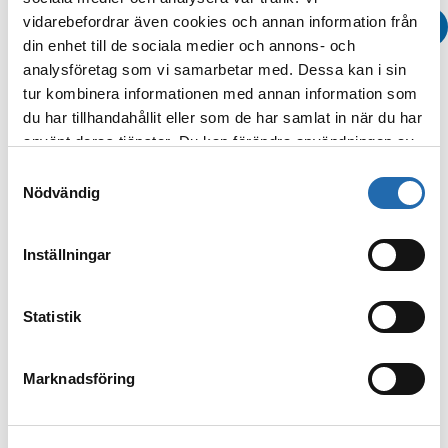
vidarebefordrar även cookies och annan information från
din enhet till de sociala medier och annons- och
analysföretag som vi samarbetar med. Dessa kan i sin
tur kombinera informationen med annan information som
du har tillhandahållit eller som de har samlat in när du har
använt deras tjänster. Du kan förändra användningen av
kakor genom att förändra inställningarna
Samtyckesval
Boka
från
Information om kakor (cookies)
-länken i nedre
Nödvändig
delen av sidan.
Visa alla
Inställningar
Sök kryssning efter rederi
Statistik
MSC Cruises
Marknadsföring