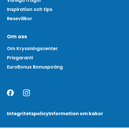
Vanliga frågor
Inspiration och tips
Resevillkor
Om oss
Om Kryssningscenter
Prisgaranti
EuroBonus Bonuspoäng
Integritetspolicy
Information om kakor