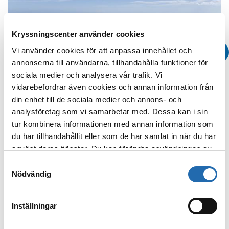
Kryssningscenter använder cookies
Vi använder cookies för att anpassa innehållet och
annonserna till användarna, tillhandahålla funktioner för
sociala medier och analysera vår trafik. Vi
vidarebefordrar även cookies och annan information från
din enhet till de sociala medier och annons- och
analysföretag som vi samarbetar med. Dessa kan i sin
tur kombinera informationen med annan information som
Boka
du har tillhandahållit eller som de har samlat in när du har
använt deras tjänster. Du kan förändra användningen av
Visa alla
kakor genom att förändra inställningarna
Samtyckesval
från
Information om kakor (cookies)
-länken i nedre
Nödvändig
Galleri
delen av sidan.
Inställningar