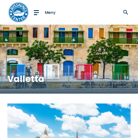
Meny
Till startsidan
Valletta