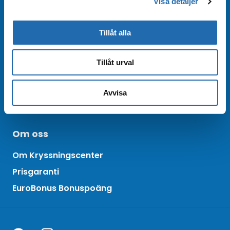
Visa detaljer
Boka online
Tillåt alla
Bra att veta
Tillåt urval
Vanliga frågor
Inspiration och tips
Avvisa
Resevillkor
Om oss
Om Kryssningscenter
Prisgaranti
EuroBonus Bonuspoäng