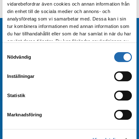
vidarebefordrar även cookies och annan information från
din enhet till de sociala medier och annons- och
analysföretag som vi samarbetar med. Dessa kan i sin
tur kombinera informationen med annan information som
Beställ nyhetsbrev
du har tillhandahållit eller som de har samlat in när du har
använt deras tjänster. Du kan förändra användningen av
kakor genom att förändra inställningarna
Beställ nyhetsbrev från Kryssningscenter så är
Samtyckesval
från
Information om kakor (cookies)
-länken i nedre
du bland de första att få rederiernas
Nödvändig
delen av sidan.
erbjudanden och kampanjförmåner!
Inställningar
Beställ nyhetsbrev
Arkiv
Statistik
Kontakta oss
Marknadsföring
Kundtjänst
Bokningsförfrågan