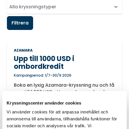
Filtrera
AZAMARA
Upp till 1000 USD i
ombordkredit
Kampanjperiod: 1/7-30/9 2026
Boka en lyxig Azamara-kryssning nu och få
upp till 1 000 USD att spendera ombord.
Kryssningscenter använder cookies
Läs mer
: Upp till 1000 USD i ombordkredit
Boka online
Vi använder cookies för att anpassa innehållet och
annonserna till användarna, tillhandahålla funktioner för
sociala medier och analysera vår trafik. Vi