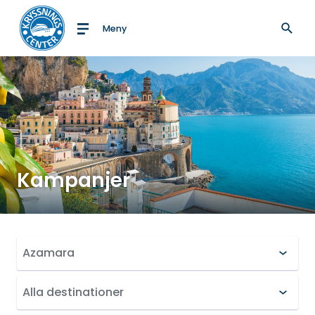
Meny
Till startsidan
Kampanjer
Filtrera sökresultat